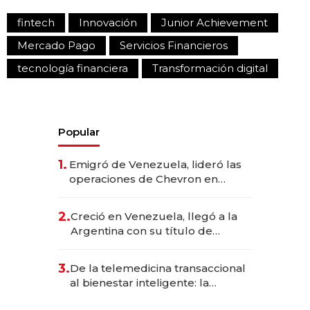
fintech
Innovación
Junior Achievement
Mercado Pago
Servicios Financieros
tecnología financiera
Transformación digital
Popular
1.
Emigró de Venezuela, lideró las
operaciones de Chevron en
EE.UU. y hoy es la única mujer
CEO en Vaca Muerta
2.
Creció en Venezuela, llegó a la
Argentina con su título de
abogado y construyó un imperio
gastronómico que revoluciona
3.
De la telemedicina transaccional
las marcas "fast premium"
al bienestar inteligente: la
evolución de doc24 para