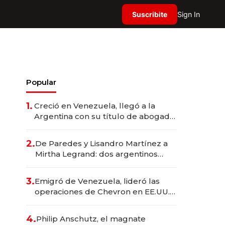
Suscribite
Sign In
Popular
1.
Creció en Venezuela, llegó a la
Argentina con su título de abogado
y construyó un imperio
gastronómico que revoluciona las
2.
De Paredes y Lisandro Martínez a
marcas "fast premium"
Mirtha Legrand: dos argentinos
impulsan el negocio del wellness
deportivo y el cuidado corporal
3.
Emigró de Venezuela, lideró las
operaciones de Chevron en EE.UU. y
hoy es la única mujer CEO en Vaca
Muerta
4.
Philip Anschutz, el magnate