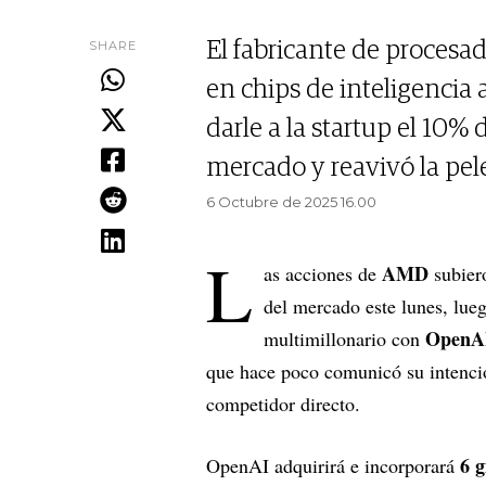
SHARE
El fabricante de procesa
en chips de inteligencia 
darle a la startup el 10% 
mercado y reavivó la pele
6 Octubre de 2025 16.00
L
AMD
as acciones de
subie
del mercado este lunes, lue
OpenA
multimillonario con
que hace poco comunicó su intenció
competidor directo.
6 g
OpenAI adquirirá e incorporará