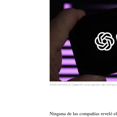
AMD emitió a OpenAI una opción de compra p
Ninguna de las compañías reveló e