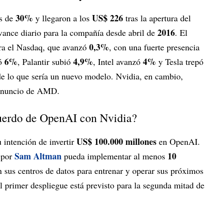
30%
US$ 226
s de
y llegaron a los
tras la apertura del
2016
vance diario para la compañía desde abril de
. El
0,3%
ara el Nasdaq, que avanzó
, con una fuerte presencia
6%
4,9%
4%
nó
, Palantir subió
, Intel avanzó
y Tesla trepó
de lo que sería un nuevo modelo. Nvidia, en cambio,
 anuncio de AMD.
uerdo de OpenAI con Nvidia?
US$ 100.000 millones
intención de invertir
en OpenAI.
Sam Altman
10
a por
pueda implementar al menos
 sus centros de datos para entrenar y operar sus próximos
El primer despliegue está previsto para la segunda mitad de