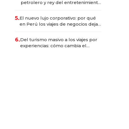
petrolero y rey del entretenimiento
que va por la licitación de
Tecnópolis junto a Fénix
5.
El nuevo lujo corporativo: por qué
en Perú los viajes de negocios dejan
de ser reuniones para convertirse
en experiencias transformadoras
6.
Del turismo masivo a los viajes por
experiencias: cómo cambia el
negocio de la asistencia al viajero