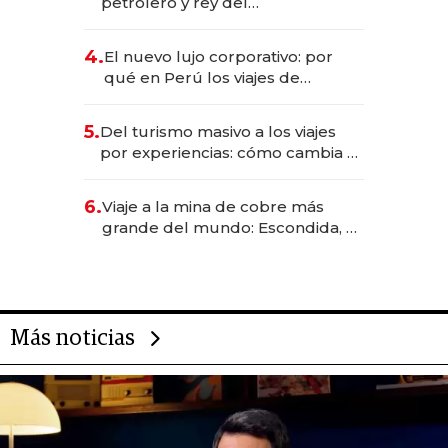
petrolero y rey del
entretenimiento que va por la
licitación de Tecnópolis junto a
4.
El nuevo lujo corporativo: por
Fénix
qué en Perú los viajes de
negocios dejan de ser reuniones
para convertirse en experiencias
5.
Del turismo masivo a los viajes
transformadoras
por experiencias: cómo cambia el
negocio de la asistencia al viajero
6.
Viaje a la mina de cobre más
grande del mundo: Escondida, el
gigante chileno que exporta US$
14.000 millones anuales
Más noticias