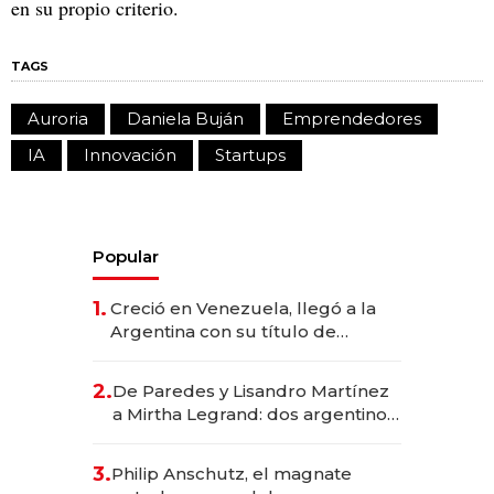
en su propio criterio.
TAGS
Auroria
Daniela Buján
Emprendedores
IA
Innovación
Startups
Popular
1.
Creció en Venezuela, llegó a la
Argentina con su título de
abogado y construyó un imperio
gastronómico que revoluciona
2.
De Paredes y Lisandro Martínez
las marcas "fast premium"
a Mirtha Legrand: dos argentinos
impulsan el negocio del wellness
deportivo y el cuidado corporal
3.
Philip Anschutz, el magnate