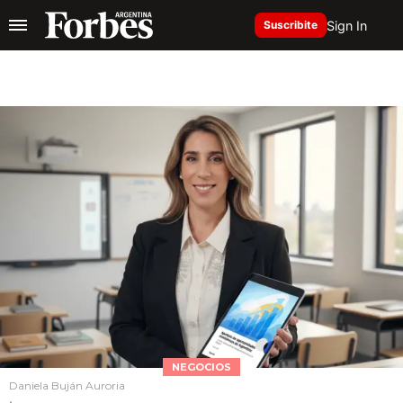
Sign In
Suscribite
NEGOCIOS
Daniela Buján Auroria
.