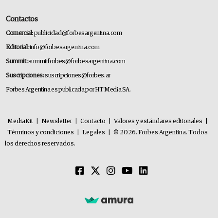
Contactos
Comercial:
publicidad@forbesargentina.com
Editorial:
info@forbesargentina.com
Summit:
summitforbes@forbesargentina.com
Suscripciones:
suscripciones@forbes.ar
Forbes Argentina es publicada por HT Media SA.
MediaKit
|
Newsletter
|
Contacto
|
Valores y estándares editoriales
|
Términos y condiciones
|
Legales
|
© 2026. Forbes Argentina. Todos
los derechos reservados.