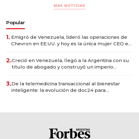
MAS NOTICIAS
Popular
1.
Emigró de Venezuela, lideró las operaciones de
Chevron en EE.UU. y hoy es la única mujer CEO en
Vaca Muerta
2.
Creció en Venezuela, llegó a la Argentina con su
título de abogado y construyó un imperio
gastronómico que revoluciona las marcas "fast
premium"
3.
De la telemedicina transaccional al bienestar
inteligente: la evolución de doc24 para
transformar a las organizaciones