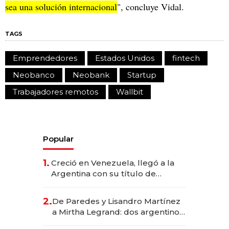
sea una solución internacional
", concluye Vidal.
TAGS
Emprendedores
Estados Unidos
fintech
Neobanco
Neobank
Startup
Trabajadores remotos
Wallbit
Popular
1.
Creció en Venezuela, llegó a la
Argentina con su título de
abogado y construyó un imperio
gastronómico que revoluciona
2.
De Paredes y Lisandro Martínez
las marcas "fast premium"
a Mirtha Legrand: dos argentinos
impulsan el negocio del wellness