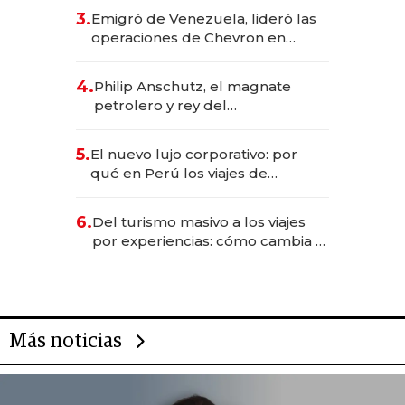
deportivo y el cuidado corporal
3.
Emigró de Venezuela, lideró las
operaciones de Chevron en
EE.UU. y hoy es la única mujer
CEO en Vaca Muerta
4.
Philip Anschutz, el magnate
petrolero y rey del
entretenimiento que va por la
licitación de Tecnópolis junto a
5.
El nuevo lujo corporativo: por
Fénix
qué en Perú los viajes de
negocios dejan de ser reuniones
para convertirse en experiencias
6.
Del turismo masivo a los viajes
transformadoras
por experiencias: cómo cambia el
negocio de la asistencia al viajero
Más noticias