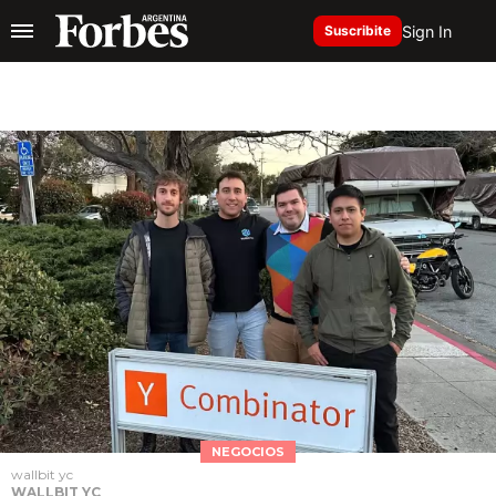
Sign In
Suscribite
NEGOCIOS
wallbit yc
WALLBIT YC