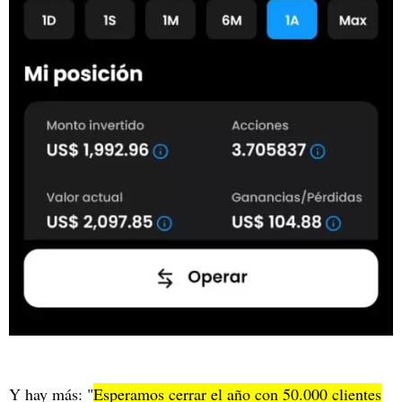
Y hay más: "
Esperamos cerrar el año con 50.000 clientes