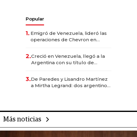
Popular
1.
Emigró de Venezuela, lideró las
operaciones de Chevron en
EE.UU. y hoy es la única mujer
CEO en Vaca Muerta
2.
Creció en Venezuela, llegó a la
Argentina con su título de
abogado y construyó un imperio
gastronómico que revoluciona
3.
De Paredes y Lisandro Martínez
las marcas "fast premium"
a Mirtha Legrand: dos argentinos
impulsan el negocio del wellness
deportivo y el cuidado corporal
Más noticias