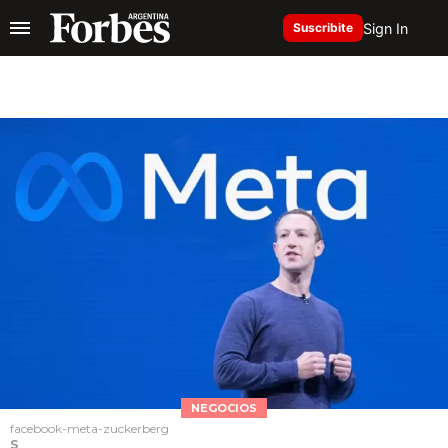
Sign In
Suscribite
NEGOCIOS
facebook-meta-zuckerberg
S