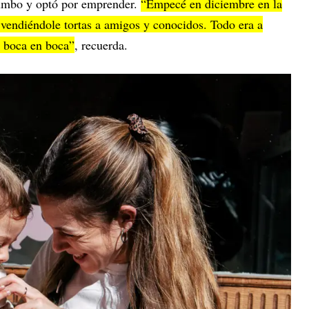
rumbo y optó por emprender.
“Empecé en diciembre en la
 vendiéndole tortas a amigos y conocidos. Todo era a
e boca en boca”
, recuerda.