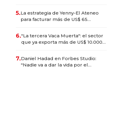
“Proyectamos el 75% del negocio
fuera de Argentina en cinco años”
5.
La estrategia de Yenny-El Ateneo
para facturar más de US$ 65
millones y por qué su CEO se
opone a desregular: "El negocio
6.
"La tercera Vaca Muerta": el sector
agonizaría"
que ya exporta más de US$ 10.000
millones al año
7.
Daniel Hadad en Forbes Studio:
"Nadie va a dar la vida por el
superávit fiscal; la Argentina
requiere sueños reales"