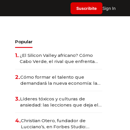
Suscribite
Sign In
Popular
1.
¿El Silicon Valley africano? Cómo
Cabo Verde, el rival que enfrenta
Argentina, se transformó en un imán
de startups tecnológicas
2.
Cómo formar el talento que
demandará la nueva economía: las
habilidades clave que hoy busca
Techint para sus equipos
3.
Líderes tóxicos y culturas de
ansiedad: las lecciones que deja el
paso de Marcelo Bielsa por la
selección uruguaya
4.
Christian Otero, fundador de
Lucciano’s, en Forbes Studio: