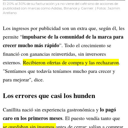
El 20% al 30% de su facturación ya no viene del café sino de acciones de
publicidad con marcas como Adidas, Binance y Garnier. | Fotos: Jazmín
Arellano
Los ingresos por publicidad son un extra que, según él, les
impulsarse de la comunidad de la marca para
permite “
crecer mucho más rápido
”. Todo el crecimiento se
financió con ganancias reinvertidas, sin inversores
externos.
Recibieron ofertas de compra y las rechazaron
.
"Sentíamos que todavía teníamos mucho para crecer y
para mejorar", dice.
Los errores que casi los hunden
lo pagó
Canillita nació sin experiencia gastronómica y
caro en los primeros meses
. El puesto vendía tanto que
se quedaban sin insumos
antes de cerrar: salían a comprar