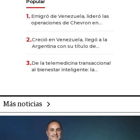
Popular
1.
Emigró de Venezuela, lideró las
operaciones de Chevron en
EE.UU. y hoy es la única mujer
CEO en Vaca Muerta
2.
Creció en Venezuela, llegó a la
Argentina con su título de
abogado y construyó un imperio
gastronómico que revoluciona
3.
De la telemedicina transaccional
las marcas "fast premium"
al bienestar inteligente: la
evolución de doc24 para
transformar a las organizaciones
Más noticias