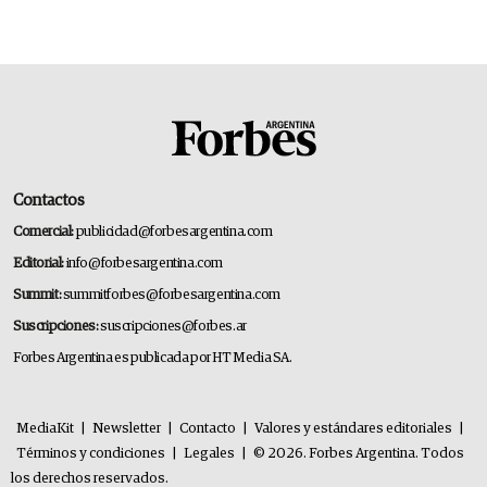
Contactos
Comercial:
publicidad@forbesargentina.com
Editorial:
info@forbesargentina.com
Summit:
summitforbes@forbesargentina.com
Suscripciones:
suscripciones@forbes.ar
Forbes Argentina es publicada por HT Media SA.
MediaKit
|
Newsletter
|
Contacto
|
Valores y estándares editoriales
|
Términos y condiciones
|
Legales
|
© 2026. Forbes Argentina. Todos
los derechos reservados.