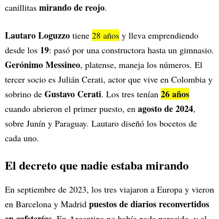
mirando de reojo
canillitas
.
Lautaro Loguzzo
tiene
28 años
y lleva emprendiendo
19
desde los
: pasó por una constructora hasta un gimnasio.
Gerónimo Messineo
, platense, maneja los números. El
tercer socio es Julián Cerati, actor que vive en Colombia y
Gustavo Cerati
26 años
sobrino de
. Los tres tenían
agosto de 2024
cuando abrieron el primer puesto, en
,
sobre Junín y Paraguay. Lautaro diseñó los bocetos de
cada uno.
El decreto que nadie estaba mirando
En septiembre de 2023, los tres viajaron a Europa y vieron
puestos de diarios reconvertidos
en Barcelona y Madrid
en cafeterías
. En Argentina no había nada parecido, y el