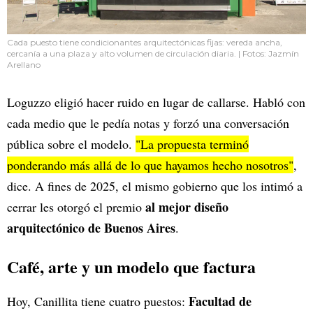
Cada puesto tiene condicionantes arquitectónicas fijas: vereda ancha,
cercanía a una plaza y alto volumen de circulación diaria. | Fotos: Jazmín
Arellano
Loguzzo eligió hacer ruido en lugar de callarse. Habló con
cada medio que le pedía notas y forzó una conversación
pública sobre el modelo.
"La propuesta terminó
ponderando más allá de lo que hayamos hecho nosotros"
,
dice. A fines de 2025, el mismo gobierno que los intimó a
al mejor diseño
cerrar les otorgó el premio
arquitectónico de Buenos Aires
.
Café, arte y un modelo que factura
Facultad de
Hoy, Canillita tiene cuatro puestos: