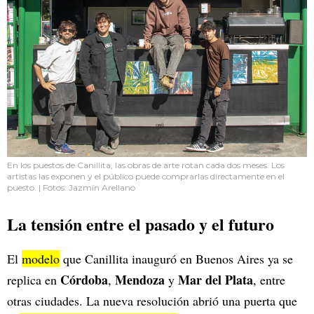
En los puestos de Canillita, las obras de arte rotan cada dos meses. Los
artistas las exponen y el público puede comprarlas directamente en el
puesto. | Fotos: Jazmín Arellano
La tensión entre el pasado y el futuro
El
modelo
que Canillita inauguró en Buenos Aires ya se
Córdoba
Mendoza
Mar del Plata
replica en
,
y
, entre
otras ciudades. La nueva resolución abrió una puerta que