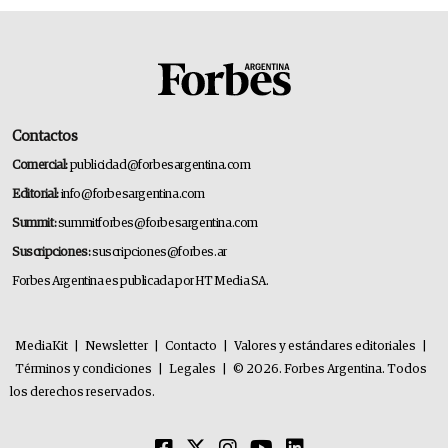
Contactos
Comercial:
publicidad@forbesargentina.com
Editorial:
info@forbesargentina.com
Summit:
summitforbes@forbesargentina.com
Suscripciones:
suscripciones@forbes.ar
Forbes Argentina es publicada por HT Media SA.
MediaKit
|
Newsletter
|
Contacto
|
Valores y estándares editoriales
|
Términos y condiciones
|
Legales
|
© 2026. Forbes Argentina. Todos
los derechos reservados.