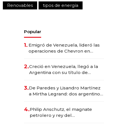
Renovables
tipos de energía
Popular
1.
Emigró de Venezuela, lideró las
operaciones de Chevron en
EE.UU. y hoy es la única mujer
CEO en Vaca Muerta
2.
Creció en Venezuela, llegó a la
Argentina con su título de
abogado y construyó un imperio
gastronómico que revoluciona
3.
De Paredes y Lisandro Martínez
las marcas "fast premium"
a Mirtha Legrand: dos argentinos
impulsan el negocio del wellness
deportivo y el cuidado corporal
4.
Philip Anschutz, el magnate
petrolero y rey del
entretenimiento que va por la
licitación de Tecnópolis junto a