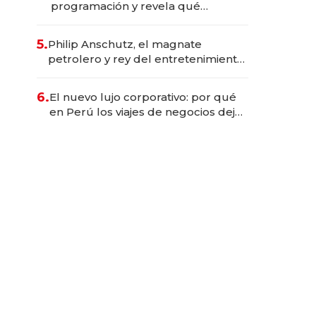
programación y revela qué
aprender para trabajar con IA
5.
Philip Anschutz, el magnate
petrolero y rey del entretenimiento
que va por la licitación de
Tecnópolis junto a Fénix
6.
El nuevo lujo corporativo: por qué
en Perú los viajes de negocios dejan
de ser reuniones para convertirse
en experiencias transformadoras