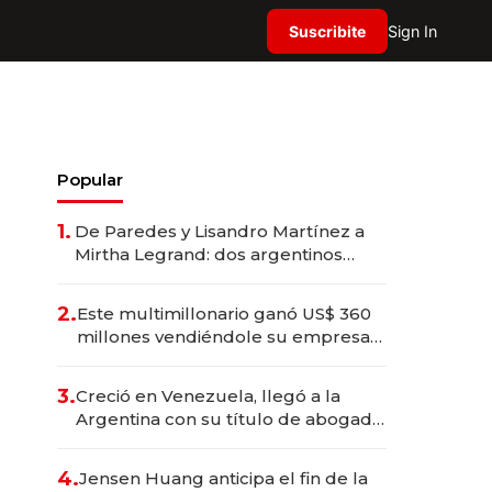
Suscribite
Sign In
Popular
1.
De Paredes y Lisandro Martínez a
Mirtha Legrand: dos argentinos
impulsan el negocio del wellness
deportivo y el cuidado corporal
2.
Este multimillonario ganó US$ 360
millones vendiéndole su empresa
de psicodélicos a Eli Lilly
3.
Creció en Venezuela, llegó a la
Argentina con su título de abogado
y construyó un imperio
gastronómico que revoluciona las
4.
Jensen Huang anticipa el fin de la
marcas "fast premium"