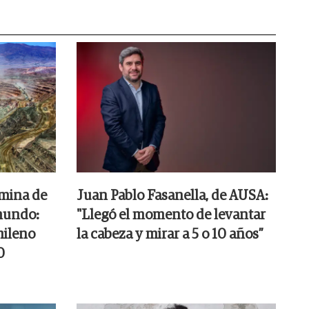
 mina de
Juan Pablo Fasanella, de AUSA:
mundo:
"Llegó el momento de levantar
hileno
la cabeza y mirar a 5 o 10 años”
0