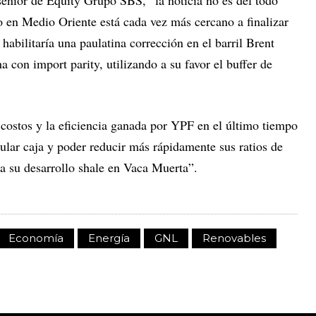
senior de Equity Grupo SBS, “la noticia no es del todo
to en Medio Oriente está cada vez más cercano a finalizar
 habilitaría una paulatina corrección en el barril Brent
 con import parity, utilizando a su favor el buffer de
e costos y la eficiencia ganada por YPF en el último tiempo
ular caja y poder reducir más rápidamente sus ratios de
a su desarrollo shale en Vaca Muerta”.
Economía
Energía
GNL
Renovables