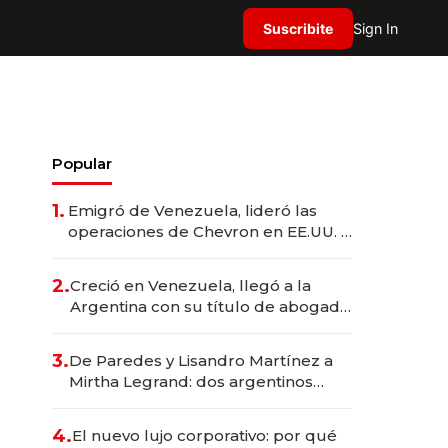
Suscribite
Sign In
Popular
1.
Emigró de Venezuela, lideró las
operaciones de Chevron en EE.UU. y
hoy es la única mujer CEO en Vaca
Muerta
2.
Creció en Venezuela, llegó a la
Argentina con su título de abogado
y construyó un imperio
gastronómico que revoluciona las
3.
De Paredes y Lisandro Martínez a
marcas "fast premium"
Mirtha Legrand: dos argentinos
impulsan el negocio del wellness
deportivo y el cuidado corporal
4.
El nuevo lujo corporativo: por qué