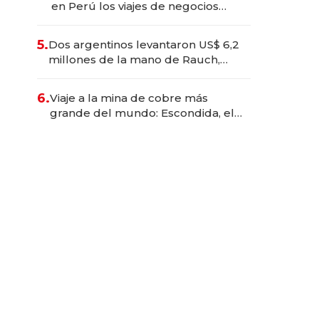
en Perú los viajes de negocios
dejan de ser reuniones para
convertirse en experiencias
5.
Dos argentinos levantaron US$ 6,2
transformadoras
millones de la mano de Rauch,
Englebienne y Woloski
6.
Viaje a la mina de cobre más
grande del mundo: Escondida, el
gigante chileno que exporta US$
14.000 millones anuales