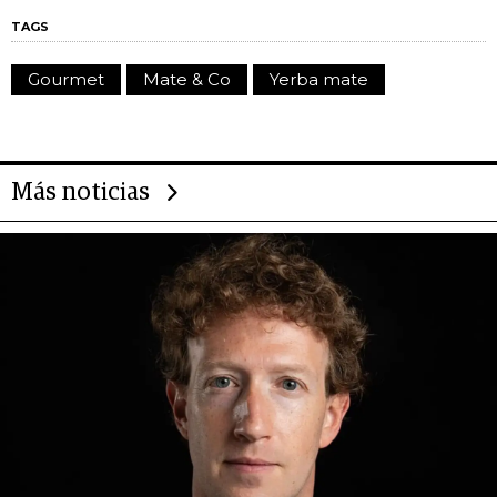
TAGS
Gourmet
Mate & Co
Yerba mate
Más noticias