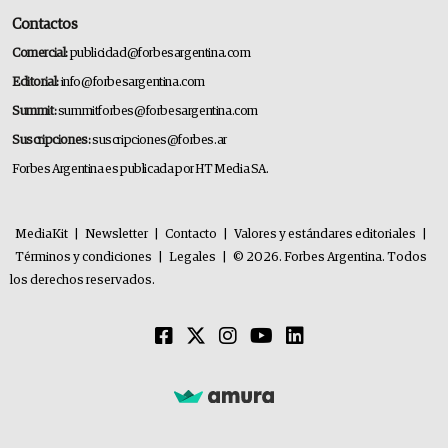
Contactos
Comercial:
publicidad@forbesargentina.com
Editorial:
info@forbesargentina.com
Summit:
summitforbes@forbesargentina.com
Suscripciones:
suscripciones@forbes.ar
Forbes Argentina es publicada por HT Media SA.
MediaKit
|
Newsletter
|
Contacto
|
Valores y estándares editoriales
|
Términos y condiciones
|
Legales
|
© 2026. Forbes Argentina. Todos
los derechos reservados.