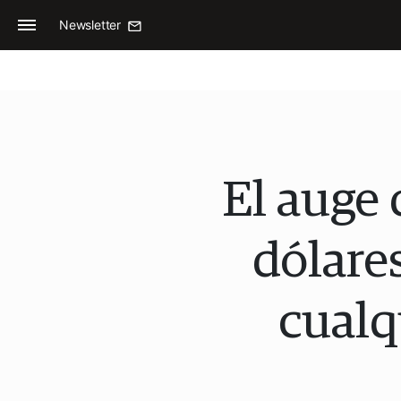
Newsletter
El auge 
dólare
cualq