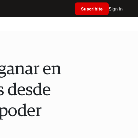
Suscribite
Sign In
 ganar en
s desde
 poder