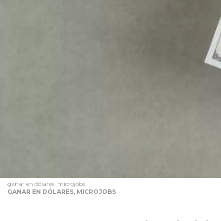
ganar en dólares, microjobs
GANAR EN DÓLARES, MICROJOBS