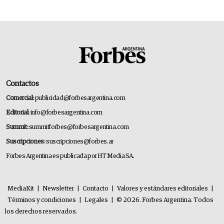
Contactos
Comercial:
publicidad@forbesargentina.com
Editorial:
info@forbesargentina.com
Summit:
summitforbes@forbesargentina.com
Suscripciones:
suscripciones@forbes.ar
Forbes Argentina es publicada por HT Media SA.
MediaKit
|
Newsletter
|
Contacto
|
Valores y estándares editoriales
|
Términos y condiciones
|
Legales
|
© 2026. Forbes Argentina. Todos
los derechos reservados.