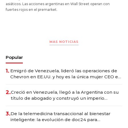
asiáticos. Las acciones argentinas en Wall Street operan con
fuertes rojos en el premarket.
MAS NOTICIAS
Popular
1.
Emigró de Venezuela, lideró las operaciones de
Chevron en EE.UU. y hoy es la única mujer CEO en
Vaca Muerta
2.
Creció en Venezuela, llegó a la Argentina con su
título de abogado y construyó un imperio
gastronómico que revoluciona las marcas "fast
premium"
3.
De la telemedicina transaccional al bienestar
inteligente: la evolución de doc24 para
transformar a las organizaciones