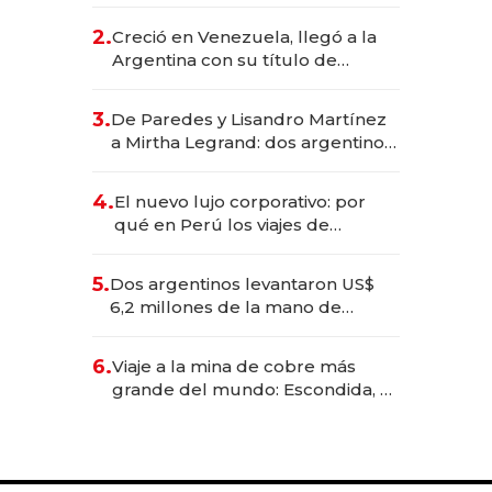
EE.UU. y hoy es la única mujer
CEO en Vaca Muerta
2.
Creció en Venezuela, llegó a la
Argentina con su título de
abogado y construyó un imperio
gastronómico que revoluciona
3.
De Paredes y Lisandro Martínez
las marcas "fast premium"
a Mirtha Legrand: dos argentinos
impulsan el negocio del wellness
deportivo y el cuidado corporal
4.
El nuevo lujo corporativo: por
qué en Perú los viajes de
negocios dejan de ser reuniones
para convertirse en experiencias
5.
Dos argentinos levantaron US$
transformadoras
6,2 millones de la mano de
Rauch, Englebienne y Woloski
6.
Viaje a la mina de cobre más
grande del mundo: Escondida, el
gigante chileno que exporta US$
14.000 millones anuales