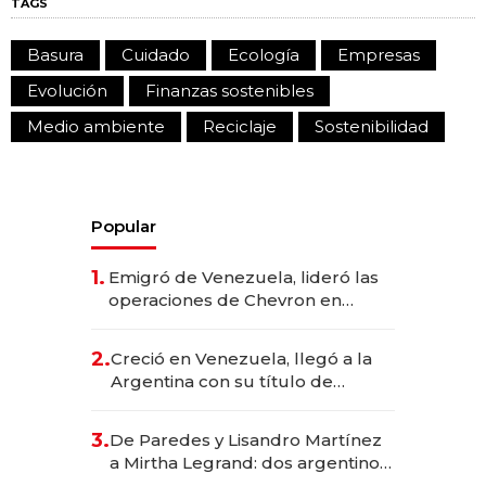
TAGS
Basura
Cuidado
Ecología
Empresas
Evolución
Finanzas sostenibles
Medio ambiente
Reciclaje
Sostenibilidad
Popular
1.
Emigró de Venezuela, lideró las
operaciones de Chevron en
EE.UU. y hoy es la única mujer
CEO en Vaca Muerta
2.
Creció en Venezuela, llegó a la
Argentina con su título de
abogado y construyó un imperio
gastronómico que revoluciona
3.
De Paredes y Lisandro Martínez
las marcas "fast premium"
a Mirtha Legrand: dos argentinos
impulsan el negocio del wellness