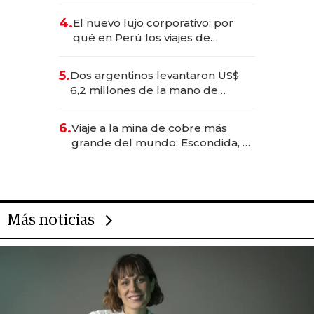
deportivo y el cuidado corporal
4.
El nuevo lujo corporativo: por
qué en Perú los viajes de
negocios dejan de ser reuniones
para convertirse en experiencias
5.
Dos argentinos levantaron US$
transformadoras
6,2 millones de la mano de
Rauch, Englebienne y Woloski
6.
Viaje a la mina de cobre más
grande del mundo: Escondida, el
gigante chileno que exporta US$
14.000 millones anuales
Más noticias