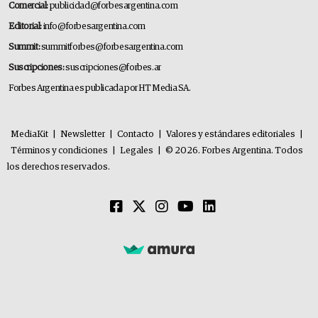
Comercial:
publicidad@forbesargentina.com
Editorial:
info@forbesargentina.com
Summit:
summitforbes@forbesargentina.com
Suscripciones:
suscripciones@forbes.ar
Forbes Argentina es publicada por HT Media SA.
MediaKit
|
Newsletter
|
Contacto
|
Valores y estándares editoriales
|
Términos y condiciones
|
Legales
|
© 2026. Forbes Argentina. Todos
los derechos reservados.