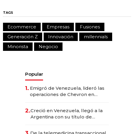
TAGS
Ecommerce
Empresas
Fusiones
Generación Z
Innovación
millennials
Minorista
Negocio
Popular
1.
Emigró de Venezuela, lideró las
operaciones de Chevron en
EE.UU. y hoy es la única mujer
CEO en Vaca Muerta
2.
Creció en Venezuela, llegó a la
Argentina con su título de
abogado y construyó un imperio
gastronómico que revoluciona
3.
De la telemedicina transaccional