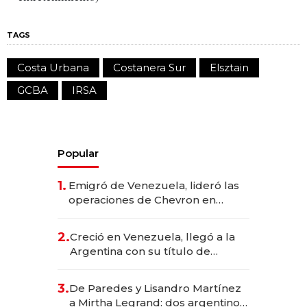
TAGS
Costa Urbana
Costanera Sur
Elsztain
GCBA
IRSA
Popular
1.
Emigró de Venezuela, lideró las
operaciones de Chevron en
EE.UU. y hoy es la única mujer
CEO en Vaca Muerta
2.
Creció en Venezuela, llegó a la
Argentina con su título de
abogado y construyó un imperio
gastronómico que revoluciona
3.
De Paredes y Lisandro Martínez
las marcas "fast premium"
a Mirtha Legrand: dos argentinos