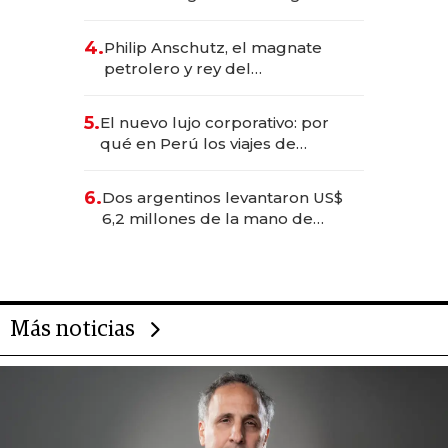
impulsan el negocio del wellness
deportivo y el cuidado corporal
4.
Philip Anschutz, el magnate
petrolero y rey del
entretenimiento que va por la
licitación de Tecnópolis junto a
5.
El nuevo lujo corporativo: por
Fénix
qué en Perú los viajes de
negocios dejan de ser reuniones
para convertirse en experiencias
6.
Dos argentinos levantaron US$
transformadoras
6,2 millones de la mano de
Rauch, Englebienne y Woloski
Más noticias