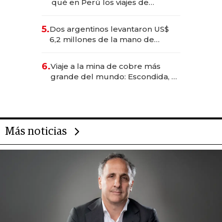
qué en Perú los viajes de
negocios dejan de ser reuniones
para convertirse en experiencias
5.
Dos argentinos levantaron US$
transformadoras
6,2 millones de la mano de
Rauch, Englebienne y Woloski
6.
Viaje a la mina de cobre más
grande del mundo: Escondida, el
gigante chileno que exporta US$
14.000 millones anuales
Más noticias