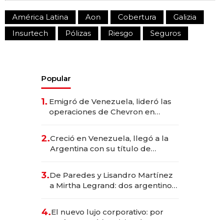
América Latina
Aon
Cobertura
Galizia
Insurtech
Pólizas
Riesgo
Seguros
Popular
1.
Emigró de Venezuela, lideró las
operaciones de Chevron en
EE.UU. y hoy es la única mujer
CEO en Vaca Muerta
2.
Creció en Venezuela, llegó a la
Argentina con su título de
abogado y construyó un imperio
gastronómico que revoluciona
3.
De Paredes y Lisandro Martínez
las marcas "fast premium"
a Mirtha Legrand: dos argentinos
impulsan el negocio del wellness
deportivo y el cuidado corporal
4.
El nuevo lujo corporativo: por