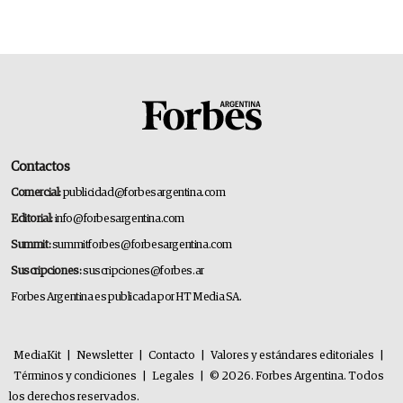
Contactos
Comercial:
publicidad@forbesargentina.com
Editorial:
info@forbesargentina.com
Summit:
summitforbes@forbesargentina.com
Suscripciones:
suscripciones@forbes.ar
Forbes Argentina es publicada por HT Media SA.
MediaKit
|
Newsletter
|
Contacto
|
Valores y estándares editoriales
|
Términos y condiciones
|
Legales
|
© 2026. Forbes Argentina. Todos
los derechos reservados.