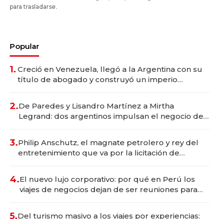
para trasladarse.
Popular
1.
Creció en Venezuela, llegó a la Argentina con su
título de abogado y construyó un imperio
gastronómico que revoluciona las marcas "fast
premium"
2.
De Paredes y Lisandro Martínez a Mirtha
Legrand: dos argentinos impulsan el negocio del
wellness deportivo y el cuidado corporal
3.
Philip Anschutz, el magnate petrolero y rey del
entretenimiento que va por la licitación de
Tecnópolis junto a Fénix
4.
El nuevo lujo corporativo: por qué en Perú los
viajes de negocios dejan de ser reuniones para
convertirse en experiencias transformadoras
5.
Del turismo masivo a los viajes por experiencias: