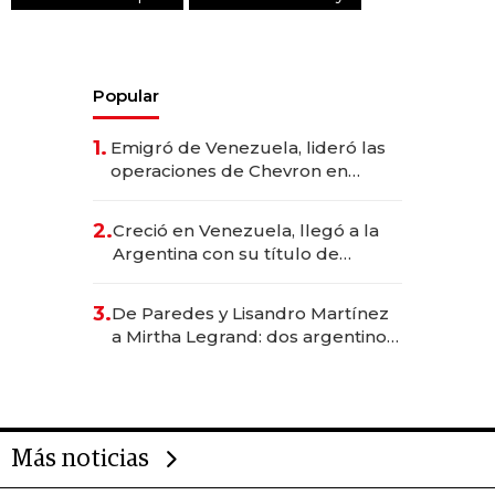
Popular
1.
Emigró de Venezuela, lideró las
operaciones de Chevron en
EE.UU. y hoy es la única mujer
CEO en Vaca Muerta
2.
Creció en Venezuela, llegó a la
Argentina con su título de
abogado y construyó un imperio
gastronómico que revoluciona
3.
De Paredes y Lisandro Martínez
las marcas "fast premium"
a Mirtha Legrand: dos argentinos
impulsan el negocio del wellness
deportivo y el cuidado corporal
Más noticias