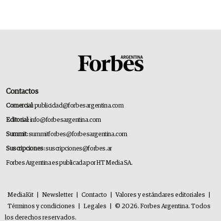
Contactos
Comercial:
publicidad@forbesargentina.com
Editorial:
info@forbesargentina.com
Summit:
summitforbes@forbesargentina.com
Suscripciones:
suscripciones@forbes.ar
Forbes Argentina es publicada por HT Media SA.
MediaKit
|
Newsletter
|
Contacto
|
Valores y estándares editoriales
|
Términos y condiciones
|
Legales
|
© 2026. Forbes Argentina. Todos
los derechos reservados.