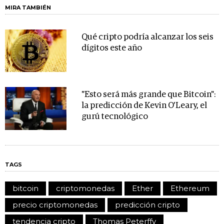
MIRA TAMBIÉN
Qué cripto podría alcanzar los seis
dígitos este año
"Esto será más grande que Bitcoin":
la predicción de Kevin O'Leary, el
gurú tecnológico
TAGS
bitcoin
criptomonedas
Ether
Ethereum
precio criptomonedas
predicción cripto
tendencia cripto
Thomas Peterffy