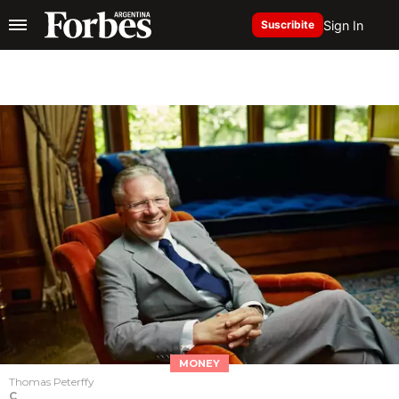
Sign In
Suscribite
MONEY
Thomas Peterffy
C