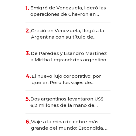
1.
Emigró de Venezuela, lideró las
operaciones de Chevron en
EE.UU. y hoy es la única mujer
CEO en Vaca Muerta
2.
Creció en Venezuela, llegó a la
Argentina con su título de
abogado y construyó un imperio
gastronómico que revoluciona
3.
De Paredes y Lisandro Martínez
las marcas "fast premium"
a Mirtha Legrand: dos argentinos
impulsan el negocio del wellness
deportivo y el cuidado corporal
4.
El nuevo lujo corporativo: por
qué en Perú los viajes de
negocios dejan de ser reuniones
para convertirse en experiencias
5.
Dos argentinos levantaron US$
transformadoras
6,2 millones de la mano de
Rauch, Englebienne y Woloski
6.
Viaje a la mina de cobre más
grande del mundo: Escondida, el
gigante chileno que exporta US$