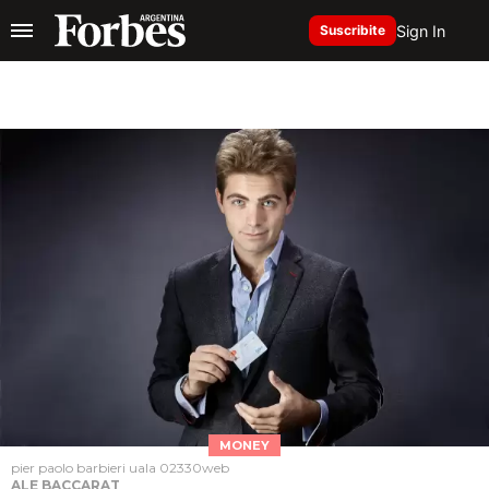
Sign In
Suscribite
MONEY
pier paolo barbieri uala 02330web
ALE BACCARAT