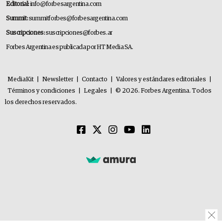
Editorial:
info@forbesargentina.com
Summit:
summitforbes@forbesargentina.com
Suscripciones:
suscripciones@forbes.ar
Forbes Argentina es publicada por HT Media SA.
MediaKit
|
Newsletter
|
Contacto
|
Valores y estándares editoriales
|
Términos y condiciones
|
Legales
|
© 2026. Forbes Argentina. Todos
los derechos reservados.