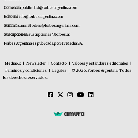
Comercial:
publicidad@forbesargentina.com
Editorial:
info@forbesargentina.com
Summit:
summitforbes@forbesargentina.com
Suscripciones:
suscripciones@forbes.ar
Forbes Argentina es publicada por HT Media SA.
MediaKit
|
Newsletter
|
Contacto
|
Valores y estándares editoriales
|
Términos y condiciones
|
Legales
|
© 2026. Forbes Argentina. Todos
los derechos reservados.