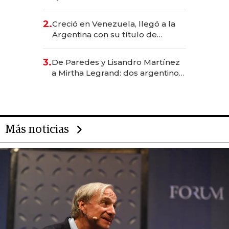
EE.UU. y hoy es la única mujer
CEO en Vaca Muerta
2.
Creció en Venezuela, llegó a la
Argentina con su título de
abogado y construyó un imperio
gastronómico que revoluciona
3.
De Paredes y Lisandro Martínez
las marcas "fast premium"
a Mirtha Legrand: dos argentinos
impulsan el negocio del wellness
deportivo y el cuidado corporal
Más noticias