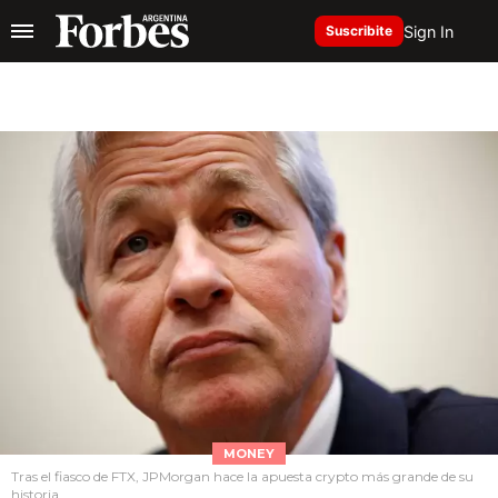
Sign In
Suscribite
MONEY
Tras el fiasco de FTX, JPMorgan hace la apuesta crypto más grande de su
historia