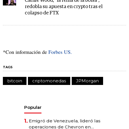
Cathie Wood, "la reina de la bolsa",
redobla su apuesta en crypto tras el
colapso de FTX
*Con información de
Forbes US.
TAGS
bitcoin
criptomonedas
JPMorgan
Popular
1.
Emigró de Venezuela, lideró las
operaciones de Chevron en