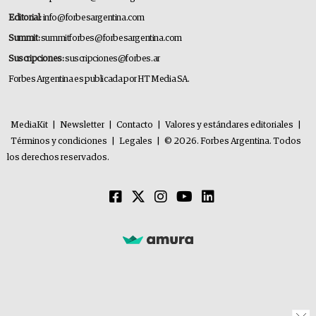
Editorial:
info@forbesargentina.com
Summit:
summitforbes@forbesargentina.com
Suscripciones:
suscripciones@forbes.ar
Forbes Argentina es publicada por HT Media SA.
MediaKit
|
Newsletter
|
Contacto
|
Valores y estándares editoriales
|
Términos y condiciones
|
Legales
|
© 2026. Forbes Argentina. Todos
los derechos reservados.