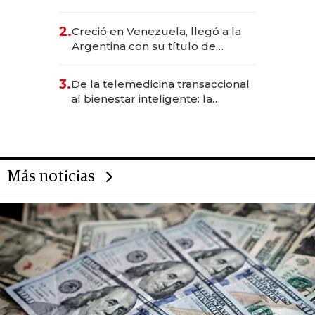
EE.UU. y hoy es la única mujer
CEO en Vaca Muerta
2.
Creció en Venezuela, llegó a la
Argentina con su título de
abogado y construyó un imperio
gastronómico que revoluciona
3.
De la telemedicina transaccional
las marcas "fast premium"
al bienestar inteligente: la
evolución de doc24 para
transformar a las organizaciones
Más noticias