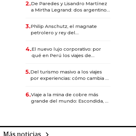
2.
De Paredes y Lisandro Martínez
las marcas "fast premium"
a Mirtha Legrand: dos argentinos
impulsan el negocio del wellness
deportivo y el cuidado corporal
3.
Philip Anschutz, el magnate
petrolero y rey del
entretenimiento que va por la
licitación de Tecnópolis junto a
4.
El nuevo lujo corporativo: por
Fénix
qué en Perú los viajes de
negocios dejan de ser reuniones
para convertirse en experiencias
5.
Del turismo masivo a los viajes
transformadoras
por experiencias: cómo cambia el
negocio de la asistencia al viajero
6.
Viaje a la mina de cobre más
grande del mundo: Escondida, el
gigante chileno que exporta US$
14.000 millones anuales
Más noticias