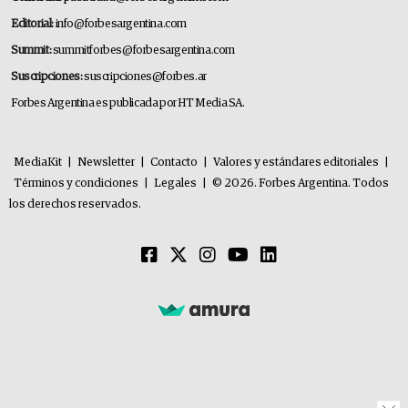
Editorial:
info@forbesargentina.com
Summit:
summitforbes@forbesargentina.com
Suscripciones:
suscripciones@forbes.ar
Forbes Argentina es publicada por HT Media SA.
MediaKit
|
Newsletter
|
Contacto
|
Valores y estándares editoriales
|
Términos y condiciones
|
Legales
|
© 2026. Forbes Argentina. Todos
los derechos reservados.