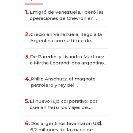
1.
Emigró de Venezuela, lideró las
operaciones de Chevron en
EE.UU. y hoy es la única mujer
CEO en Vaca Muerta
2.
Creció en Venezuela, llegó a la
Argentina con su título de
abogado y construyó un imperio
gastronómico que revoluciona
3.
De Paredes y Lisandro Martínez
las marcas "fast premium"
a Mirtha Legrand: dos argentinos
impulsan el negocio del wellness
deportivo y el cuidado corporal
4.
Philip Anschutz, el magnate
petrolero y rey del
entretenimiento que va por la
licitación de Tecnópolis junto a
5.
El nuevo lujo corporativo: por
Fénix
qué en Perú los viajes de
negocios dejan de ser reuniones
para convertirse en experiencias
6.
Dos argentinos levantaron US$
transformadoras
6,2 millones de la mano de