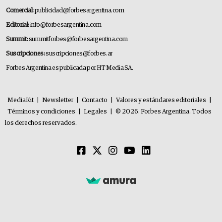
Comercial:
publicidad@forbesargentina.com
Editorial:
info@forbesargentina.com
Summit:
summitforbes@forbesargentina.com
Suscripciones:
suscripciones@forbes.ar
Forbes Argentina es publicada por HT Media SA.
MediaKit
|
Newsletter
|
Contacto
|
Valores y estándares editoriales
|
Términos y condiciones
|
Legales
|
© 2026. Forbes Argentina. Todos
los derechos reservados.