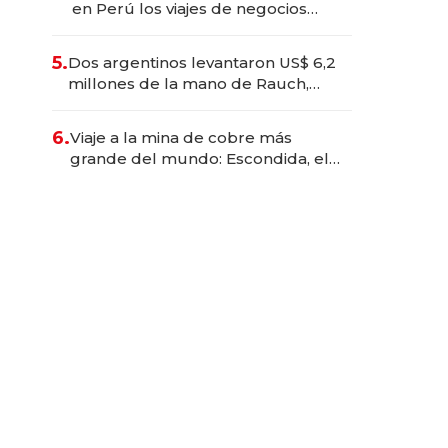
en Perú los viajes de negocios
dejan de ser reuniones para
convertirse en experiencias
5.
Dos argentinos levantaron US$ 6,2
transformadoras
millones de la mano de Rauch,
Englebienne y Woloski
6.
Viaje a la mina de cobre más
grande del mundo: Escondida, el
gigante chileno que exporta US$
14.000 millones anuales