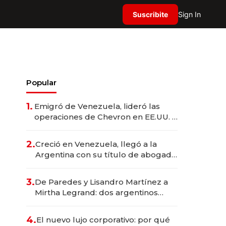
Suscribite
Sign In
Popular
1.
Emigró de Venezuela, lideró las
operaciones de Chevron en EE.UU. y
hoy es la única mujer CEO en Vaca
Muerta
2.
Creció en Venezuela, llegó a la
Argentina con su título de abogado
y construyó un imperio
gastronómico que revoluciona las
3.
De Paredes y Lisandro Martínez a
marcas "fast premium"
Mirtha Legrand: dos argentinos
impulsan el negocio del wellness
deportivo y el cuidado corporal
4.
El nuevo lujo corporativo: por qué