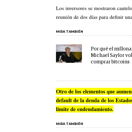
Los inversores se mostraron cautel
reunión de dos días para definir un
MIRA TAMBIÉN
Por qué el millona
Michael Saylor vol
comprar bitcoins
Otro de los elementos que aumentó
default de la deuda de los Estado
límite de endeudamiento.
MIRA TAMBIÉN