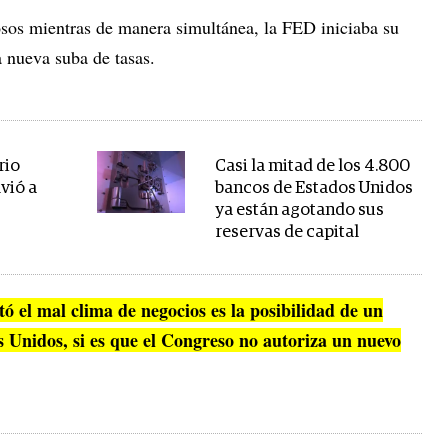
osos mientras de manera simultánea, la FED iniciaba su
a nueva suba de tasas.
rio
Casi la mitad de los 4.800
vió a
bancos de Estados Unidos
ya están agotando sus
reservas de capital
 el mal clima de negocios es la posibilidad de un
s Unidos, si es que el Congreso no autoriza un nuevo