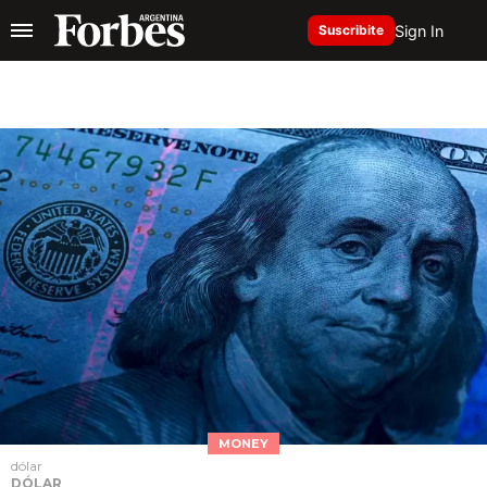
Sign In
Suscribite
MONEY
dólar
DÓLAR