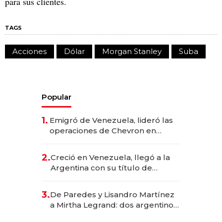
para sus clientes.
TAGS
Acciones
Dólar
Morgan Stanley
Suba
Popular
1.
Emigró de Venezuela, lideró las
operaciones de Chevron en
EE.UU. y hoy es la única mujer
CEO en Vaca Muerta
2.
Creció en Venezuela, llegó a la
Argentina con su título de
abogado y construyó un imperio
gastronómico que revoluciona
3.
De Paredes y Lisandro Martínez
las marcas "fast premium"
a Mirtha Legrand: dos argentinos
impulsan el negocio del wellness