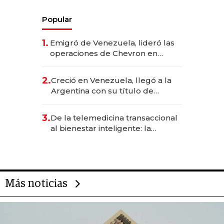
Popular
1.
Emigró de Venezuela, lideró las
operaciones de Chevron en
EE.UU. y hoy es la única mujer
CEO en Vaca Muerta
2.
Creció en Venezuela, llegó a la
Argentina con su título de
abogado y construyó un imperio
gastronómico que revoluciona
3.
De la telemedicina transaccional
las marcas "fast premium"
al bienestar inteligente: la
evolución de doc24 para
transformar a las organizaciones
Más noticias