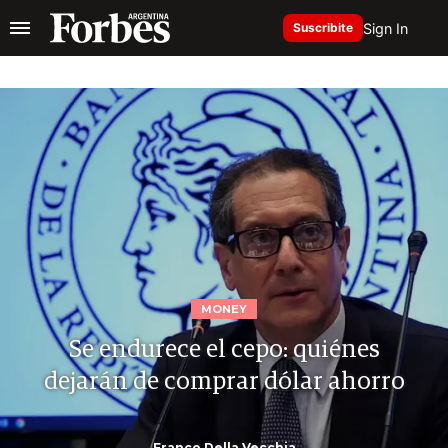
Sign In
Suscribite
MONEY
Se endurece el cepo: quiénes
dejarán de comprar dólar ahorro
Franco Della Vecchia