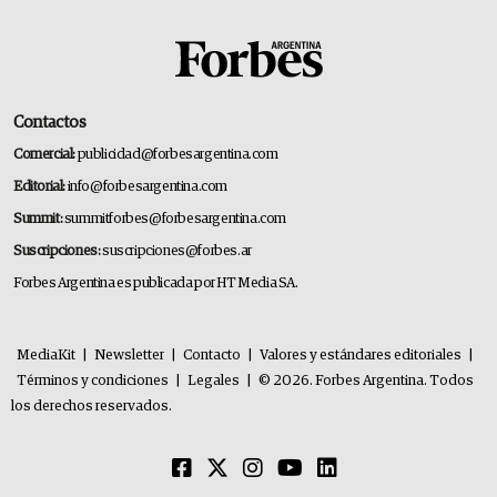
Contactos
Comercial:
publicidad@forbesargentina.com
Editorial:
info@forbesargentina.com
Summit:
summitforbes@forbesargentina.com
Suscripciones:
suscripciones@forbes.ar
Forbes Argentina es publicada por HT Media SA.
MediaKit
|
Newsletter
|
Contacto
|
Valores y estándares editoriales
|
Términos y condiciones
|
Legales
|
© 2026. Forbes Argentina. Todos
los derechos reservados.