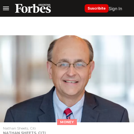
Sign In
Suscribite
MONEY
Nathan Sheets, Citi
NATHAN SHEETS, CITI