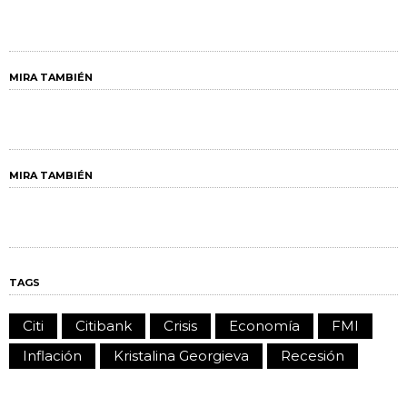
MIRA TAMBIÉN
MIRA TAMBIÉN
TAGS
Citi
Citibank
Crisis
Economía
FMI
Inflación
Kristalina Georgieva
Recesión