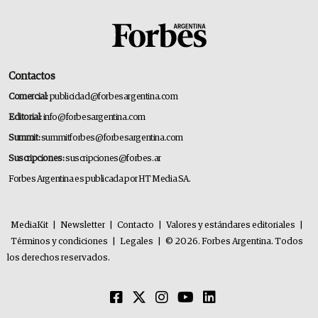
Contactos
Comercial:
publicidad@forbesargentina.com
Editorial:
info@forbesargentina.com
Summit:
summitforbes@forbesargentina.com
Suscripciones:
suscripciones@forbes.ar
Forbes Argentina es publicada por HT Media SA.
MediaKit
|
Newsletter
|
Contacto
|
Valores y estándares editoriales
|
Términos y condiciones
|
Legales
|
© 2026. Forbes Argentina. Todos
los derechos reservados.