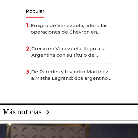
Popular
1.
Emigró de Venezuela, lideró las
operaciones de Chevron en
EE.UU. y hoy es la única mujer
CEO en Vaca Muerta
2.
Creció en Venezuela, llegó a la
Argentina con su título de
abogado y construyó un imperio
gastronómico que revoluciona
3.
De Paredes y Lisandro Martínez
las marcas "fast premium"
a Mirtha Legrand: dos argentinos
impulsan el negocio del wellness
deportivo y el cuidado corporal
Más noticias