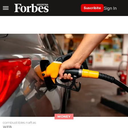
Sign In
Suscribite
MONEY
combustibles naftas
WEB