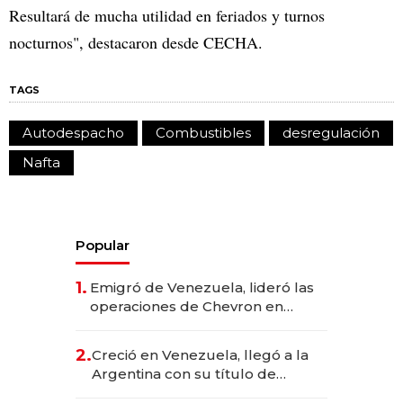
Resultará de mucha utilidad en feriados y turnos
nocturnos", destacaron desde CECHA.
TAGS
Autodespacho
Combustibles
desregulación
Nafta
Popular
1.
Emigró de Venezuela, lideró las
operaciones de Chevron en
EE.UU. y hoy es la única mujer
CEO en Vaca Muerta
2.
Creció en Venezuela, llegó a la
Argentina con su título de
abogado y construyó un imperio