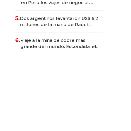
en Perú los viajes de negocios
dejan de ser reuniones para
convertirse en experiencias
5.
Dos argentinos levantaron US$ 6,2
transformadoras
millones de la mano de Rauch,
Englebienne y Woloski
6.
Viaje a la mina de cobre más
grande del mundo: Escondida, el
gigante chileno que exporta US$
14.000 millones anuales