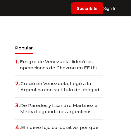
Suscribite
Sign In
Popular
1.
Emigró de Venezuela, lideró las
operaciones de Chevron en EE.UU. y
hoy es la única mujer CEO en Vaca
Muerta
2.
Creció en Venezuela, llegó a la
Argentina con su título de abogado
y construyó un imperio
gastronómico que revoluciona las
3.
De Paredes y Lisandro Martínez a
marcas "fast premium"
Mirtha Legrand: dos argentinos
impulsan el negocio del wellness
deportivo y el cuidado corporal
4.
El nuevo lujo corporativo: por qué