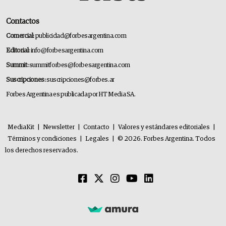
Contactos
Comercial:
publicidad@forbesargentina.com
Editorial:
info@forbesargentina.com
Summit:
summitforbes@forbesargentina.com
Suscripciones:
suscripciones@forbes.ar
Forbes Argentina es publicada por HT Media SA.
MediaKit
|
Newsletter
|
Contacto
|
Valores y estándares editoriales
|
Términos y condiciones
|
Legales
|
© 2026. Forbes Argentina. Todos
los derechos reservados.