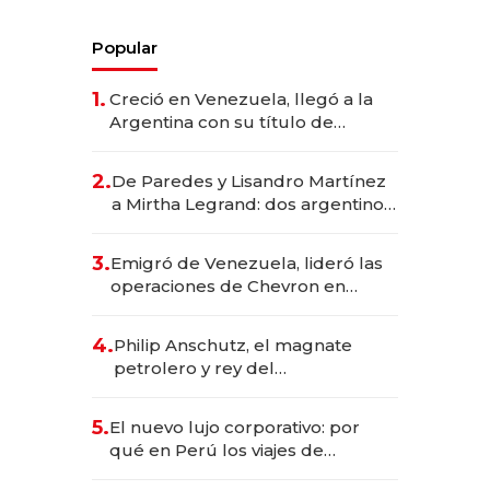
Popular
1.
Creció en Venezuela, llegó a la
Argentina con su título de
abogado y construyó un imperio
gastronómico que revoluciona
2.
De Paredes y Lisandro Martínez
las marcas "fast premium"
a Mirtha Legrand: dos argentinos
impulsan el negocio del wellness
deportivo y el cuidado corporal
3.
Emigró de Venezuela, lideró las
operaciones de Chevron en
EE.UU. y hoy es la única mujer
CEO en Vaca Muerta
4.
Philip Anschutz, el magnate
petrolero y rey del
entretenimiento que va por la
licitación de Tecnópolis junto a
5.
El nuevo lujo corporativo: por
Fénix
qué en Perú los viajes de
negocios dejan de ser reuniones