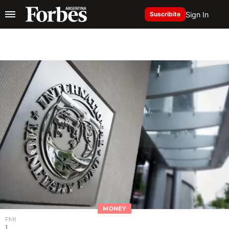
Sign In
Suscribite
MONEY
FMI
1