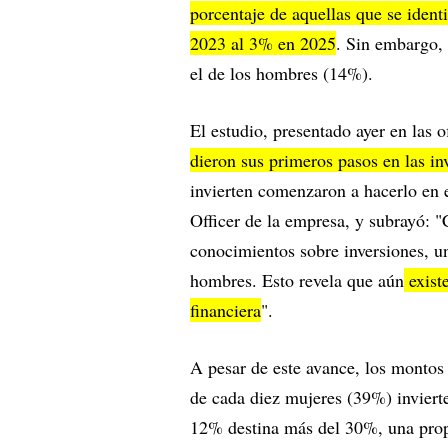
porcentaje de aquellas que se ident
2023 al 3% en 2025
. Sin embargo, 
el de los hombres (14%).
El estudio, presentado ayer en las 
dieron sus primeros pasos en las in
invierten comenzaron a hacerlo en 
Officer de la empresa, y subrayó: 
conocimientos sobre inversiones, u
hombres. Esto revela que aún
exist
financiera
".
A pesar de este avance, los montos
de cada diez mujeres (39%) inviert
12% destina más del 30%, una propo