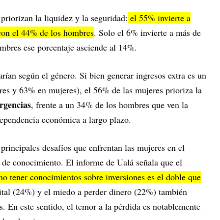
priorizan la liquidez y la seguridad:
el 55% invierte a
 con el 44% de los hombres
. Solo el 6% invierte a más de
ombres ese porcentaje asciende al 14%.
arían según el género. Si bien generar ingresos extra es un
es y 63% en mujeres), el 56% de las mujeres prioriza la
rgencias
, frente a un 34% de los hombres que ven la
dependencia económica a largo plazo.
 principales desafíos que enfrentan las mujeres en el
a de conocimiento. El informe de Ualá señala que el
o tener conocimientos sobre inversiones es el doble que
ital (24%) y el miedo a perder dinero (22%) también
as. En este sentido, el temor a la pérdida es notablemente