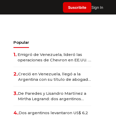
Suscribite
Sign In
Popular
1.
Emigró de Venezuela, lideró las
operaciones de Chevron en EE.UU. y
hoy es la única mujer CEO en Vaca
Muerta
2.
Creció en Venezuela, llegó a la
Argentina con su título de abogado
y construyó un imperio
gastronómico que revoluciona las
3.
De Paredes y Lisandro Martínez a
marcas "fast premium"
Mirtha Legrand: dos argentinos
impulsan el negocio del wellness
deportivo y el cuidado corporal
4.
Dos argentinos levantaron US$ 6,2