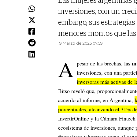
Las mujeres argentinas 
inversiones, con un creci
embargo, sus estrategia
menores montos que las 
19 Marzo de 2025 07.59
A
m
pesar de las brechas, las
inversiones, con una parti
inversoras más activas de l
Bitso reveló que, proporcionalment
acuerdo al informe, en Argentina,
l
porcentuales, alcanzando el 31% del
InvertirOnline y la Cámara Fintech
ecosistema de inversiones, aunque p
financieros y barreras como el cono