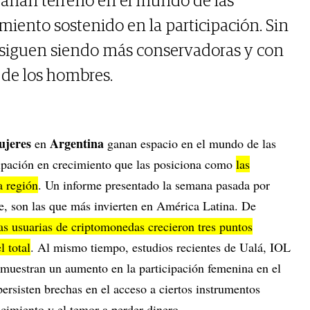
ganan terreno en el mundo de las
miento sostenido en la participación. Sin
s siguen siendo más conservadoras y con
de los hombres.
ujeres
Argentina
en
ganan espacio en el mundo de las
cipación en crecimiento que las posiciona como
las
a región
. Un informe presentado la semana pasada por
e, son las que más invierten en América Latina. De
as usuarias de criptomonedas crecieron tres puntos
 total
. Al mismo tiempo, estudios recientes de Ualá, IOL
 muestran un aumento en la participación femenina en el
ersisten brechas en el acceso a ciertos instrumentos
cimiento y el temor a perder dinero.