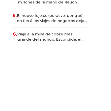
millones de la mano de Rauch,
Englebienne y Woloski
5.
El nuevo lujo corporativo: por qué
en Perú los viajes de negocios dejan
de ser reuniones para convertirse
en experiencias transformadoras
6.
Viaje a la mina de cobre más
grande del mundo: Escondida, el
gigante chileno que exporta US$
14.000 millones anuales