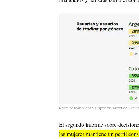
Reporte Panorama Cripto en América Latina
El segundo informe sobre decisione
las mujeres mantiene un perfil con