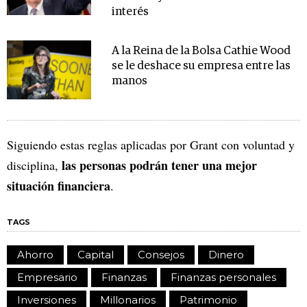
interés
A la Reina de la Bolsa Cathie Wood
se le deshace su empresa entre las
manos
Siguiendo estas reglas aplicadas por Grant con voluntad y
las personas podrán tener una mejor
disciplina,
situación financiera
.
TAGS
Ahorro
Capital
Consejos
Dinero
Empresario
Finanzas
Finanzas personales
Inversiones
Millonarios
Patrimonio