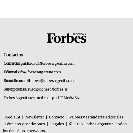
Contactos
Comercial:
publicidad@forbesargentina.com
Editorial:
info@forbesargentina.com
Summit:
summitforbes@forbesargentina.com
Suscripciones:
suscripciones@forbes.ar
Forbes Argentina es publicada por HT Media SA.
MediaKit
|
Newsletter
|
Contacto
|
Valores y estándares editoriales
|
Términos y condiciones
|
Legales
|
© 2026. Forbes Argentina. Todos
los derechos reservados.