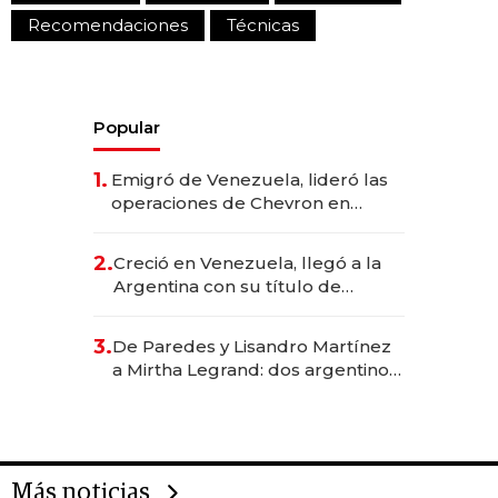
Recomendaciones
Técnicas
Popular
1.
Emigró de Venezuela, lideró las
operaciones de Chevron en
EE.UU. y hoy es la única mujer
CEO en Vaca Muerta
2.
Creció en Venezuela, llegó a la
Argentina con su título de
abogado y construyó un imperio
gastronómico que revoluciona
3.
De Paredes y Lisandro Martínez
las marcas "fast premium"
a Mirtha Legrand: dos argentinos
impulsan el negocio del wellness
deportivo y el cuidado corporal
Más noticias