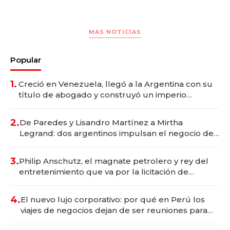
MAS NOTICIAS
Popular
1.
Creció en Venezuela, llegó a la Argentina con su
título de abogado y construyó un imperio
gastronómico que revoluciona las marcas "fast
premium"
2.
De Paredes y Lisandro Martínez a Mirtha
Legrand: dos argentinos impulsan el negocio del
wellness deportivo y el cuidado corporal
3.
Philip Anschutz, el magnate petrolero y rey del
entretenimiento que va por la licitación de
Tecnópolis junto a Fénix
4.
El nuevo lujo corporativo: por qué en Perú los
viajes de negocios dejan de ser reuniones para
convertirse en experiencias transformadoras