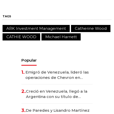
TAGS
ARK Investment Management
Catherine Wood
CATHIE WOOD
Michael Harnett
Popular
1.
Emigró de Venezuela, lideró las
operaciones de Chevron en
EE.UU. y hoy es la única mujer
CEO en Vaca Muerta
2.
Creció en Venezuela, llegó a la
Argentina con su título de
abogado y construyó un imperio
gastronómico que revoluciona
3.
De Paredes y Lisandro Martínez
las marcas "fast premium"