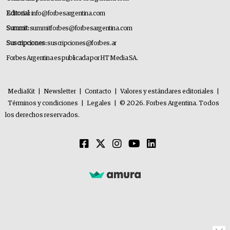
Editorial:
info@forbesargentina.com
Summit:
summitforbes@forbesargentina.com
Suscripciones:
suscripciones@forbes.ar
Forbes Argentina es publicada por HT Media SA.
MediaKit
|
Newsletter
|
Contacto
|
Valores y estándares editoriales
|
Términos y condiciones
|
Legales
|
© 2026. Forbes Argentina. Todos
los derechos reservados.