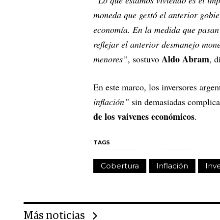
“Lo que estamos viviendo es el imp
moneda que gestó el anterior gobie
economía. En la medida que pasan 
reflejar el anterior desmanejo mone
Aldo Abram
menores”
, sostuvo
, d
En este marco, los inversores argen
inflación”
sin demasiadas complica
de los vaivenes económicos
.
TAGS
Cobertura
Inflación
Inv
Más noticias