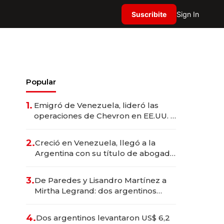
Suscribite
Sign In
Popular
1.
Emigró de Venezuela, lideró las
operaciones de Chevron en EE.UU. y
hoy es la única mujer CEO en Vaca
Muerta
2.
Creció en Venezuela, llegó a la
Argentina con su título de abogado
y construyó un imperio
gastronómico que revoluciona las
3.
De Paredes y Lisandro Martínez a
marcas "fast premium"
Mirtha Legrand: dos argentinos
impulsan el negocio del wellness
deportivo y el cuidado corporal
4.
Dos argentinos levantaron US$ 6,2