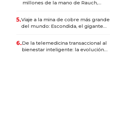
millones de la mano de Rauch,
Englebienne y Woloski
5.
Viaje a la mina de cobre más grande
del mundo: Escondida, el gigante
chileno que exporta US$ 14.000
millones anuales
6.
De la telemedicina transaccional al
bienestar inteligente: la evolución
de doc24 para transformar a las
organizaciones