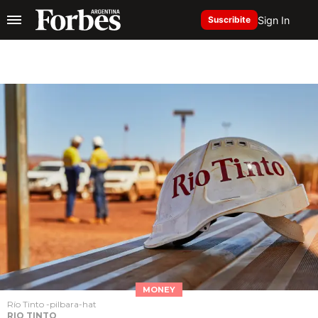
Sign In
Suscribite
MONEY
Río Tinto -pilbara-hat
RIO TINTO