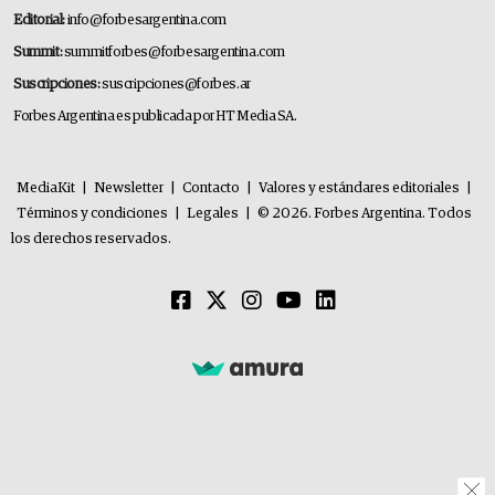
Editorial:
info@forbesargentina.com
Summit:
summitforbes@forbesargentina.com
Suscripciones:
suscripciones@forbes.ar
Forbes Argentina es publicada por HT Media SA.
MediaKit
|
Newsletter
|
Contacto
|
Valores y estándares editoriales
|
Términos y condiciones
|
Legales
|
© 2026. Forbes Argentina. Todos
los derechos reservados.