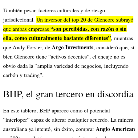
También pesan factores culturales y de riesgo
jurisdiccional.
Un inversor del top 20 de Glencore subrayó
“son percibidas, con razón o sin
que ambas empresas
ella, como culturalmente bastante diferentes”
, mientras
Argo Investments
que Andy Forster, de
, consideró que, si
bien Glencore tiene “activos decentes”, el encaje no es
obvio dada la “amplia variedad de negocios, incluyendo
carbón y trading”.​
BHP, el gran tercero en discordia
En este tablero, BHP aparece como el potencial
“interloper” capaz de alterar cualquier acuerdo. La minera
Anglo American
australiana ya intentó, sin éxito, comprar
en 2024, y volvió a acercarse sin éxito antes de que se