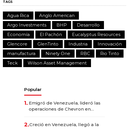
TAGS
Agua Rica
Anglo American
Argo Investments
BHP
Desarrollo
Economía
El Pachón
Eucalyptus Resources
Glencore
GlenTinto
Industria
Innovación
manufactura
Ninety One
RBC
Rio Tinto
Teck
Wilson Asset Management
Popular
1.
Emigró de Venezuela, lideró las
operaciones de Chevron en
EE.UU. y hoy es la única mujer
CEO en Vaca Muerta
2.
Creció en Venezuela, llegó a la