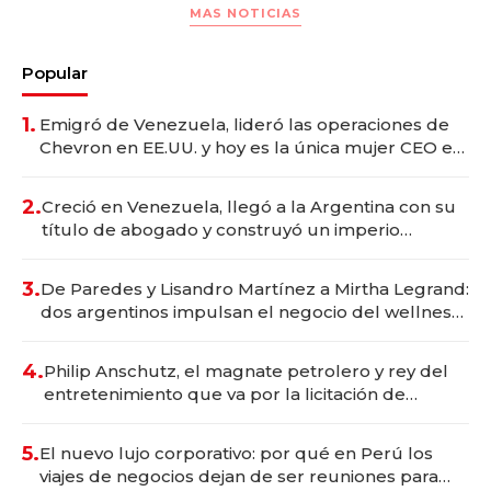
MAS NOTICIAS
Popular
1.
Emigró de Venezuela, lideró las operaciones de
Chevron en EE.UU. y hoy es la única mujer CEO en
Vaca Muerta
2.
Creció en Venezuela, llegó a la Argentina con su
título de abogado y construyó un imperio
gastronómico que revoluciona las marcas "fast
premium"
3.
De Paredes y Lisandro Martínez a Mirtha Legrand:
dos argentinos impulsan el negocio del wellness
deportivo y el cuidado corporal
4.
Philip Anschutz, el magnate petrolero y rey del
entretenimiento que va por la licitación de
Tecnópolis junto a Fénix
5.
El nuevo lujo corporativo: por qué en Perú los
viajes de negocios dejan de ser reuniones para