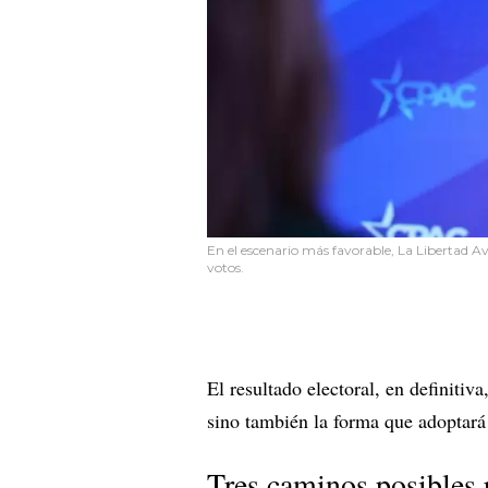
En el escenario más favorable, La Libertad A
votos.
El resultado electoral, en definitiva
sino también la forma que adoptará 
Tres caminos posibles 