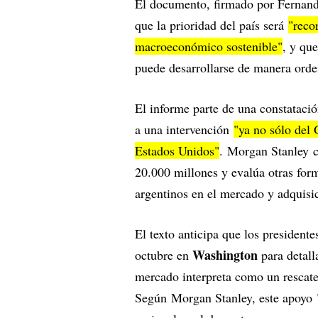
El documento, firmado por Fernan
que la prioridad del país será
"reco
macroeconómico sostenible"
, y que
puede desarrollarse de manera ord
El informe parte de una constatación
a una intervención
"ya no sólo del 
Estados Unidos"
. Morgan Stanley 
20.000 millones y evalúa otras for
argentinos en el mercado y adquisic
El texto anticipa que los president
Washington
octubre en
para detall
mercado interpreta como un rescate 
Según Morgan Stanley, este apoyo 