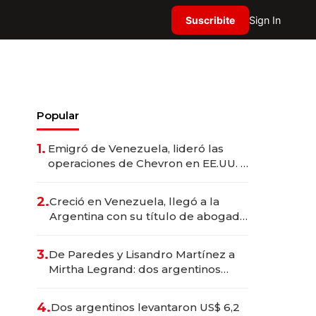
Suscribite
Sign In
Popular
1.
Emigró de Venezuela, lideró las
operaciones de Chevron en EE.UU. y
hoy es la única mujer CEO en Vaca
Muerta
2.
Creció en Venezuela, llegó a la
Argentina con su título de abogado
y construyó un imperio
gastronómico que revoluciona las
3.
De Paredes y Lisandro Martínez a
marcas "fast premium"
Mirtha Legrand: dos argentinos
impulsan el negocio del wellness
deportivo y el cuidado corporal
4.
Dos argentinos levantaron US$ 6,2