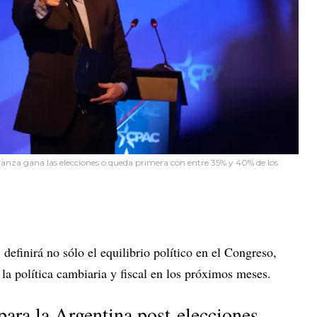
vanza gana las elecciones o queda primera con entre 35% y 40% de los
, definirá no sólo el equilibrio político en el Congreso,
la política cambiaria y fiscal en los próximos meses.
para la Argentina post-elecciones