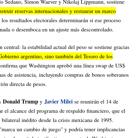
do Sedano, Simon Waever y Nikolaj Lippmann, sostiene
nstruir reservas internacionales y restaurar un marco
 los resultados electorales determinarán si ese proceso
enada o desemboca en un ajuste más descontrolado.
 central: la estabilidad actual del peso se sostiene gracias
Gobierno argentino, sino también del Tesoro de los
confirma que Washington aprobó una línea swap de US$
mas de asistencia, incluyendo compras de bonos soberanos
ión directa de pesos.
Donald Trump
Javier Milei
es
y
se reunirán el 14 de
ar el alcance del programa de respaldo financiero, que el
bilateral inédito desde la crisis mexicana de 1995.
"marca un cambio de juego" y podría tener implicancias