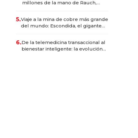
millones de la mano de Rauch,
Englebienne y Woloski
5.
Viaje a la mina de cobre más grande
del mundo: Escondida, el gigante
chileno que exporta US$ 14.000
millones anuales
6.
De la telemedicina transaccional al
bienestar inteligente: la evolución
de doc24 para transformar a las
organizaciones