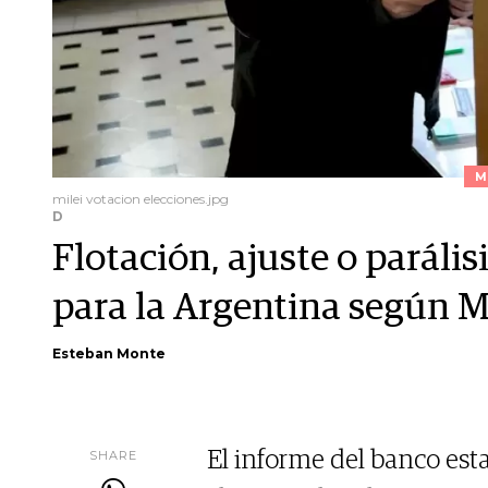
M
milei votacion elecciones.jpg
D
Flotación, ajuste o parálisi
para la Argentina según 
Esteban Monte
SHARE
El informe del banco es