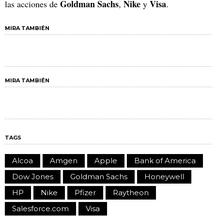
Goldman Sachs
Nike
Visa
las acciones de
,
y
.
MIRA TAMBIÉN
MIRA TAMBIÉN
TAGS
Alcoa
Amgen
Apple
Bank of America
Dow Jones
Goldman Sachs
Honeywell
HP
Nike
Pfizer
Raytheon
Salesforce.com
Visa