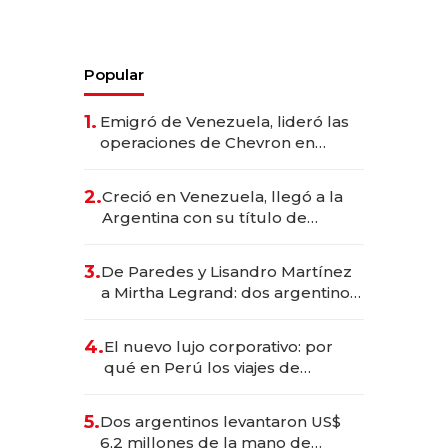
Popular
1.
Emigró de Venezuela, lideró las
operaciones de Chevron en
EE.UU. y hoy es la única mujer
CEO en Vaca Muerta
2.
Creció en Venezuela, llegó a la
Argentina con su título de
abogado y construyó un imperio
gastronómico que revoluciona
3.
De Paredes y Lisandro Martínez
las marcas "fast premium"
a Mirtha Legrand: dos argentinos
impulsan el negocio del wellness
deportivo y el cuidado corporal
4.
El nuevo lujo corporativo: por
qué en Perú los viajes de
negocios dejan de ser reuniones
para convertirse en experiencias
5.
Dos argentinos levantaron US$
transformadoras
6,2 millones de la mano de