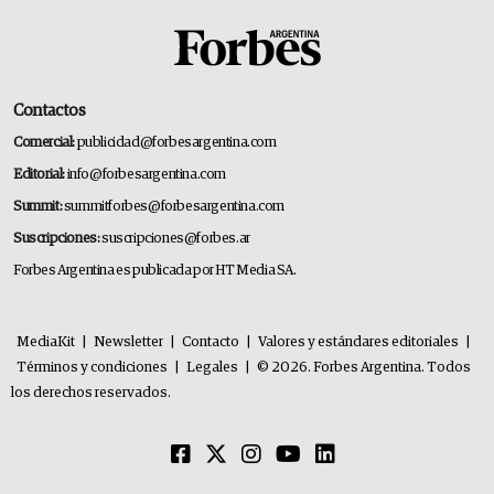
Contactos
Comercial:
publicidad@forbesargentina.com
Editorial:
info@forbesargentina.com
Summit:
summitforbes@forbesargentina.com
Suscripciones:
suscripciones@forbes.ar
Forbes Argentina es publicada por HT Media SA.
MediaKit
|
Newsletter
|
Contacto
|
Valores y estándares editoriales
|
Términos y condiciones
|
Legales
|
© 2026. Forbes Argentina. Todos
los derechos reservados.