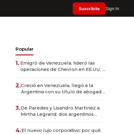
Suscribite
Sign In
Popular
1.
Emigró de Venezuela, lideró las
operaciones de Chevron en EE.UU. y
hoy es la única mujer CEO en Vaca
Muerta
2.
Creció en Venezuela, llegó a la
Argentina con su título de abogado
y construyó un imperio
gastronómico que revoluciona las
3.
De Paredes y Lisandro Martínez a
marcas "fast premium"
Mirtha Legrand: dos argentinos
impulsan el negocio del wellness
deportivo y el cuidado corporal
4.
El nuevo lujo corporativo: por qué