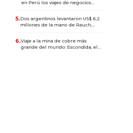
en Perú los viajes de negocios
dejan de ser reuniones para
convertirse en experiencias
5.
Dos argentinos levantaron US$ 6,2
transformadoras
millones de la mano de Rauch,
Englebienne y Woloski
6.
Viaje a la mina de cobre más
grande del mundo: Escondida, el
gigante chileno que exporta US$
14.000 millones anuales