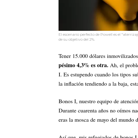
El escenario perfecto de Powell es el "aterriz
de su objetivo del 2%.
Tener 15.000 dólares inmovilizado
pésimo 4,3% es otra.
Ah, el probl
I. Es estupendo cuando los tipos su
la inflación tendiendo a la baja, es
Bonos I, nuestro equipo de atención
Durante cuarenta años no oímos nad
eras la mosca de mayo del mundo de
Así que, mis refugiados de bonos I