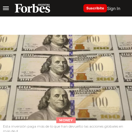
Sign In
Suscribite
MONEY
Esta inversión paga más de lo que han devuelto las acciones globales en
más de d