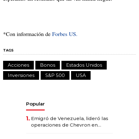
*Con información de
Forbes US.
TAGS
Acciones
Bonos
Estados Unidos
Inversiones
S&P 500
USA
Popular
1.
Emigró de Venezuela, lideró las
operaciones de Chevron en
EE.UU. y hoy es la única mujer
CEO en Vaca Muerta