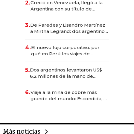
2.
Creció en Venezuela, llegó a la
Argentina con su título de
abogado y construyó un imperio
gastronómico que revoluciona
3.
De Paredes y Lisandro Martínez
las marcas "fast premium"
a Mirtha Legrand: dos argentinos
impulsan el negocio del wellness
deportivo y el cuidado corporal
4.
El nuevo lujo corporativo: por
qué en Perú los viajes de
negocios dejan de ser reuniones
para convertirse en experiencias
5.
Dos argentinos levantaron US$
transformadoras
6,2 millones de la mano de
Rauch, Englebienne y Woloski
6.
Viaje a la mina de cobre más
grande del mundo: Escondida, el
gigante chileno que exporta US$
14.000 millones anuales
Más noticias