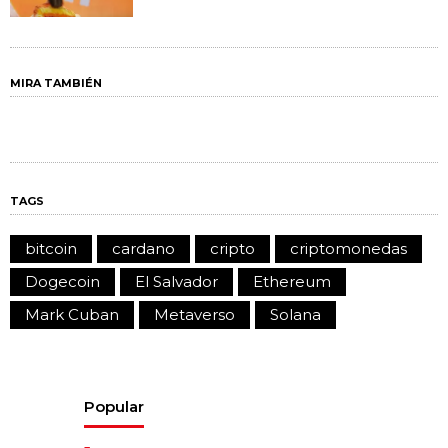
MIRA TAMBIÉN
TAGS
bitcoin
cardano
cripto
criptomonedas
Dogecoin
El Salvador
Ethereum
Mark Cuban
Metaverso
Solana
Popular