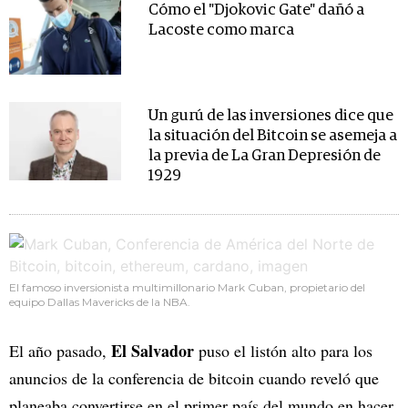
Cómo el "Djokovic Gate" dañó a
Lacoste como marca
Un gurú de las inversiones dice que
la situación del Bitcoin se asemeja a
la previa de La Gran Depresión de
1929
El famoso inversionista multimillonario Mark Cuban, propietario del
equipo Dallas Mavericks de la NBA.
El Salvador
El año pasado,
puso el listón alto para los
anuncios de la conferencia de bitcoin cuando reveló que
planeaba convertirse en el primer país del mundo en hacer