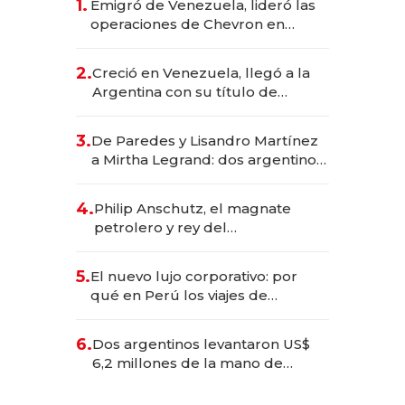
1.
Emigró de Venezuela, lideró las
operaciones de Chevron en
EE.UU. y hoy es la única mujer
CEO en Vaca Muerta
2.
Creció en Venezuela, llegó a la
Argentina con su título de
abogado y construyó un imperio
gastronómico que revoluciona
3.
De Paredes y Lisandro Martínez
las marcas "fast premium"
a Mirtha Legrand: dos argentinos
impulsan el negocio del wellness
deportivo y el cuidado corporal
4.
Philip Anschutz, el magnate
petrolero y rey del
entretenimiento que va por la
licitación de Tecnópolis junto a
5.
El nuevo lujo corporativo: por
Fénix
qué en Perú los viajes de
negocios dejan de ser reuniones
para convertirse en experiencias
6.
Dos argentinos levantaron US$
transformadoras
6,2 millones de la mano de
Rauch, Englebienne y Woloski