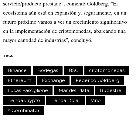
servicio/producto prestado", comentó Goldberg. "El
ecosistema aún está en expansión y, seguramente, en un
futuro próximo vamos a ver un crecimiento significativo
en la implementación de criptomonedas, abarcando una
mayor cantidad de industrias", concluyó.
TAGS
Binance
Bodegas
BSC
criptomonedas
Ethereum
Exchange
Federico Goldberg
Lucas Fasciglione
Mar del Plata
Rupestre
Tienda Crypto
Tienda Dólar
Vino
Y Combinator