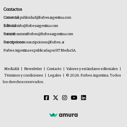
Contactos
Comercial:
publicidad@forbesargentina.com
Editorial:
info@forbesargentina.com
Summit:
summitforbes@forbesargentina.com
Suscripciones:
suscripciones@forbes.ar
Forbes Argentina es publicada por HT Media SA.
MediaKit
|
Newsletter
|
Contacto
|
Valores y estándares editoriales
|
Términos y condiciones
|
Legales
|
© 2026. Forbes Argentina. Todos
los derechos reservados.