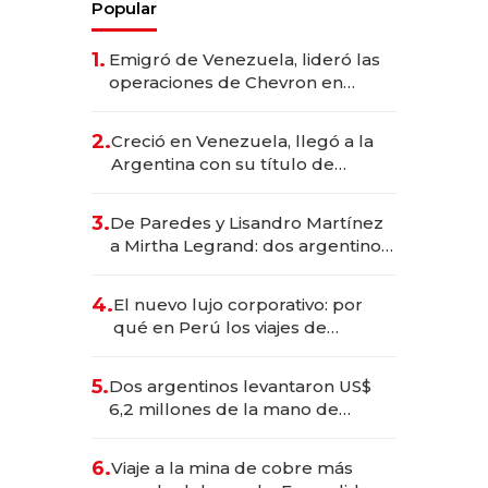
Popular
1.
Emigró de Venezuela, lideró las
operaciones de Chevron en
EE.UU. y hoy es la única mujer
CEO en Vaca Muerta
2.
Creció en Venezuela, llegó a la
Argentina con su título de
abogado y construyó un imperio
gastronómico que revoluciona
3.
De Paredes y Lisandro Martínez
las marcas "fast premium"
a Mirtha Legrand: dos argentinos
impulsan el negocio del wellness
deportivo y el cuidado corporal
4.
El nuevo lujo corporativo: por
qué en Perú los viajes de
negocios dejan de ser reuniones
para convertirse en experiencias
5.
Dos argentinos levantaron US$
transformadoras
6,2 millones de la mano de
Rauch, Englebienne y Woloski
6.
Viaje a la mina de cobre más