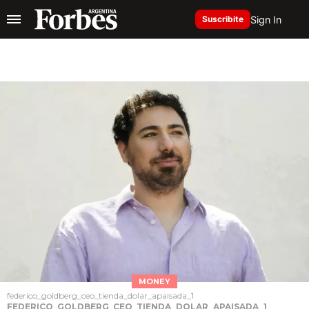
Sign In
Suscribite
MONEY
federico_goldberg_ceo_tienda_dolar_apaisada_1
FEDERICO_GOLDBERG_CEO_TIENDA_DOLAR_APAISADA_1