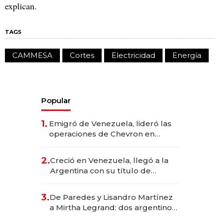
explican.
TAGS
CAMMESA
Cortes
Electricidad
Energía
Popular
1.
Emigró de Venezuela, lideró las
operaciones de Chevron en
EE.UU. y hoy es la única mujer
CEO en Vaca Muerta
2.
Creció en Venezuela, llegó a la
Argentina con su título de
abogado y construyó un imperio
gastronómico que revoluciona
3.
De Paredes y Lisandro Martínez
las marcas "fast premium"
a Mirtha Legrand: dos argentinos
impulsan el negocio del wellness