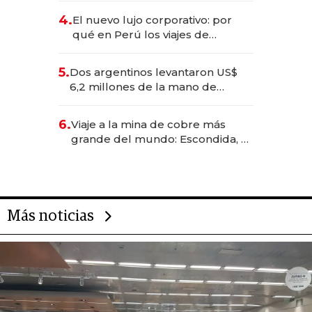
deportivo y el cuidado corporal
4.
El nuevo lujo corporativo: por
qué en Perú los viajes de
negocios dejan de ser reuniones
para convertirse en experiencias
5.
Dos argentinos levantaron US$
transformadoras
6,2 millones de la mano de
Rauch, Englebienne y Woloski
6.
Viaje a la mina de cobre más
grande del mundo: Escondida, el
gigante chileno que exporta US$
14.000 millones anuales
Más noticias