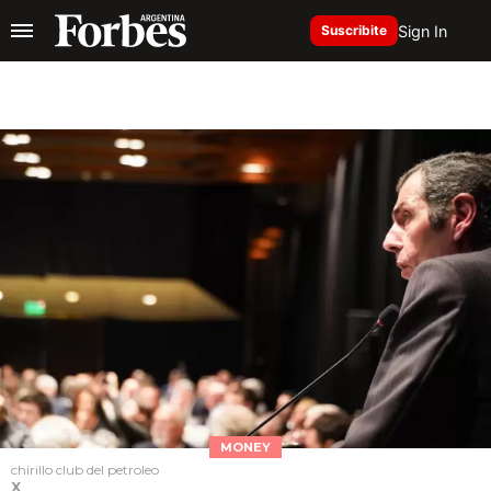
Sign In
Suscribite
MONEY
chirillo club del petroleo
X