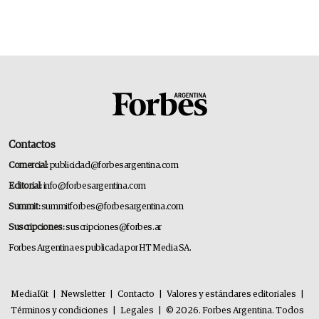
Contactos
Comercial:
publicidad@forbesargentina.com
Editorial:
info@forbesargentina.com
Summit:
summitforbes@forbesargentina.com
Suscripciones:
suscripciones@forbes.ar
Forbes Argentina es publicada por HT Media SA.
MediaKit
|
Newsletter
|
Contacto
|
Valores y estándares editoriales
|
Términos y condiciones
|
Legales
|
© 2026. Forbes Argentina. Todos