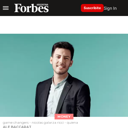
Sign In
Suscribite
MONEY
game changers - nicolas galarza ricci - quiena
ALE BACCARAT