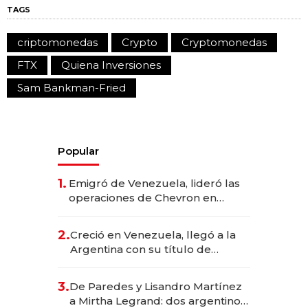
TAGS
criptomonedas
Crypto
Cryptomonedas
FTX
Quiena Inversiones
Sam Bankman-Fried
Popular
1.
Emigró de Venezuela, lideró las
operaciones de Chevron en
EE.UU. y hoy es la única mujer
CEO en Vaca Muerta
2.
Creció en Venezuela, llegó a la
Argentina con su título de
abogado y construyó un imperio
gastronómico que revoluciona
3.
De Paredes y Lisandro Martínez
las marcas "fast premium"
a Mirtha Legrand: dos argentinos