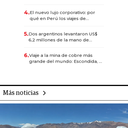
impulsan el negocio del wellness
deportivo y el cuidado corporal
4.
El nuevo lujo corporativo: por
qué en Perú los viajes de
negocios dejan de ser reuniones
para convertirse en experiencias
5.
Dos argentinos levantaron US$
transformadoras
6,2 millones de la mano de
Rauch, Englebienne y Woloski
6.
Viaje a la mina de cobre más
grande del mundo: Escondida, el
gigante chileno que exporta US$
14.000 millones anuales
Más noticias