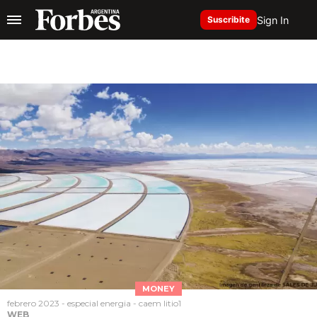
Sign In
Suscribite
MONEY
febrero 2023 - especial energia - caem litio1
WEB