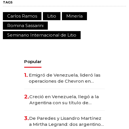
TAGS
Carlos Ramos
Litio
Minería
Romina Sassarini
Seminario Internacional de Litio
Popular
1.
Emigró de Venezuela, lideró las
operaciones de Chevron en
EE.UU. y hoy es la única mujer
CEO en Vaca Muerta
2.
Creció en Venezuela, llegó a la
Argentina con su título de
abogado y construyó un imperio
gastronómico que revoluciona
3.
De Paredes y Lisandro Martínez
las marcas "fast premium"
a Mirtha Legrand: dos argentinos