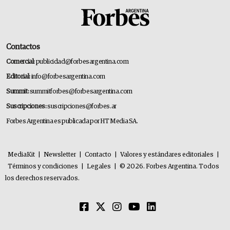
Contactos
Comercial:
publicidad@forbesargentina.com
Editorial:
info@forbesargentina.com
Summit:
summitforbes@forbesargentina.com
Suscripciones:
suscripciones@forbes.ar
Forbes Argentina es publicada por HT Media SA.
MediaKit
|
Newsletter
|
Contacto
|
Valores y estándares editoriales
|
Términos y condiciones
|
Legales
|
© 2026. Forbes Argentina. Todos
los derechos reservados.