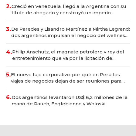
2.
Creció en Venezuela, llegó a la Argentina con su
título de abogado y construyó un imperio
gastronómico que revoluciona las marcas "fast
premium"
3.
De Paredes y Lisandro Martínez a Mirtha Legrand:
dos argentinos impulsan el negocio del wellness
deportivo y el cuidado corporal
4.
Philip Anschutz, el magnate petrolero y rey del
entretenimiento que va por la licitación de
Tecnópolis junto a Fénix
5.
El nuevo lujo corporativo: por qué en Perú los
viajes de negocios dejan de ser reuniones para
convertirse en experiencias transformadoras
6.
Dos argentinos levantaron US$ 6,2 millones de la
mano de Rauch, Englebienne y Woloski